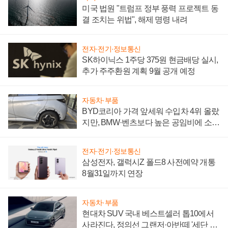
미국 법원 "트럼프 정부 풍력 프로젝트 동
결 조치는 위법", 해제 명령 내려
전자·전기·정보통신
SK하이닉스 1주당 375원 현금배당 실시,
추가 주주환원 계획 9월 공개 예정
자동차·부품
BYD코리아 가격 앞세워 수입차 4위 올랐
지만, BMW·벤츠보다 높은 공임비에 소비
자 불만 폭발
전자·전기·정보통신
삼성전자, 갤럭시Z 폴드8 사전예약 개통
8월31일까지 연장
자동차·부품
현대차 SUV 국내 베스트셀러 톱10에서
사라진다, 정의선 그랜저·아반떼 '세단 쌍