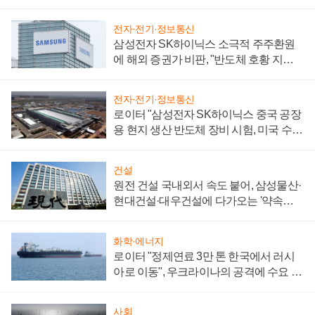
전자·전기·정보통신
삼성전자 SK하이닉스 소극적 주주환원
에 해외 증권가 비판, "반도체 호황 지속
성 의문"
전자·전기·정보통신
로이터 "삼성전자 SK하이닉스 중국 공장
용 현지 생산 반도체 장비 시험, 미국 수출
통제 대비"
건설
원전 건설 국내외서 속도 붙어, 삼성물산·
현대건설·대우건설에 다가오는 '약속의
시간'
화학·에너지
로이터 "정제연료 3만 톤 한국에서 러시
아로 이동", 우크라이나의 공격에 수요 늘
어
사회