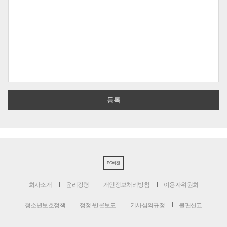
PC버전
회사소개
윤리강령
개인정보처리방침
이용자위원회
청소년보호정책
정정·반론보도
기사심의규정
불편신고