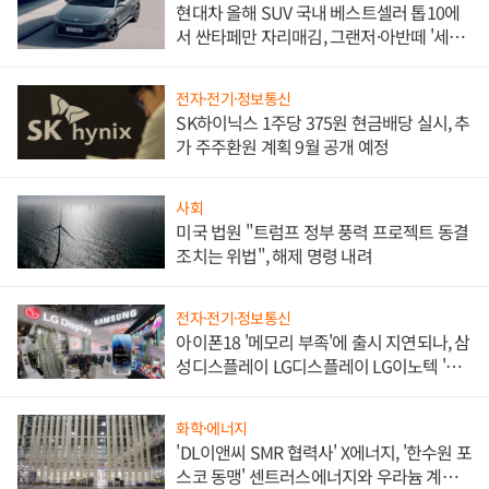
현대차 올해 SUV 국내 베스트셀러 톱10에
서 싼타페만 자리매김, 그랜저·아반떼 '세단
쌍끌이'로 내수 방어
전자·전기·정보통신
SK하이닉스 1주당 375원 현금배당 실시, 추
가 주주환원 계획 9월 공개 예정
사회
미국 법원 "트럼프 정부 풍력 프로젝트 동결
조치는 위법", 해제 명령 내려
전자·전기·정보통신
아이폰18 '메모리 부족'에 출시 지연되나, 삼
성디스플레이 LG디스플레이 LG이노텍 '탈
애플' 수익 다각화 속도
화학·에너지
'DL이앤씨 SMR 협력사' X에너지, '한수원 포
스코 동맹' 센트러스에너지와 우라늄 계약