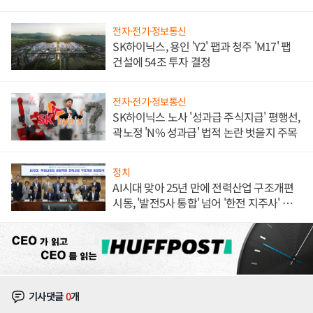
체결
전자·전기·정보통신
SK하이닉스, 용인 'Y2' 팹과 청주 'M17' 팹
건설에 54조 투자 결정
전자·전기·정보통신
SK하이닉스 노사 '성과급 주식지급' 평행선,
곽노정 'N% 성과급' 법적 논란 벗을지 주목
정치
AI시대 맞아 25년 만에 전력산업 구조개편
시동, '발전5사 통합' 넘어 '한전 지주사' 재편
론도
기사댓글
0
개