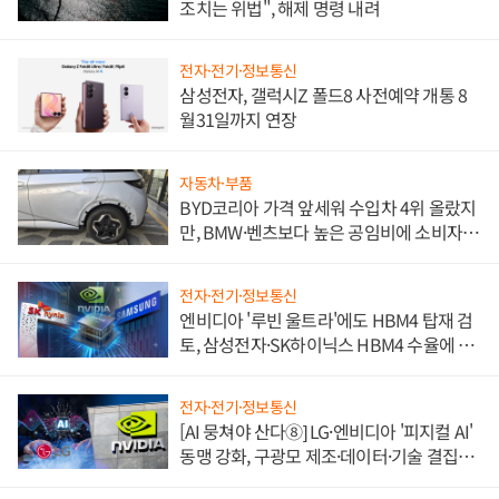
조치는 위법", 해제 명령 내려
전자·전기·정보통신
삼성전자, 갤럭시Z 폴드8 사전예약 개통 8
월31일까지 연장
자동차·부품
BYD코리아 가격 앞세워 수입차 4위 올랐지
만, BMW·벤츠보다 높은 공임비에 소비자
불만 폭발
전자·전기·정보통신
엔비디아 '루빈 울트라'에도 HBM4 탑재 검
토, 삼성전자·SK하이닉스 HBM4 수율에 주
도권 갈린다
전자·전기·정보통신
[AI 뭉쳐야 산다⑧] LG·엔비디아 '피지컬 AI'
동맹 강화, 구광모 제조·데이터·기술 결집
해 종합 로보틱스 기업으로