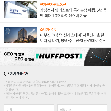
전자·전기·정보통신
삼성전자 넷리스트와 특허분쟁 매듭, 5년 동
안 최대 1.3조 라이선스비 지급
소비자·유통
이부진 야심작 '신라스테이' 서울신라호텔
보다 잘 나가, 평택·주문진·해남·건대로 성
장판 더 넓힌다
기사댓글
0
개
200자까지 쓰실 수 있습니다. (현재 0 byte / 최대 400byte)
저작권 등 다른 사람의 권리를 침해하거나 명예를 훼손하는 댓글은 관련 법률에 의해 제재를 받을
수 있습니다.
타인에게 불쾌감을 주는 욕설 등 비하하는 단어가 내용에 포함되거나 인신공격성 글은 관리자의 판
단에 의해 삭제 합니다.