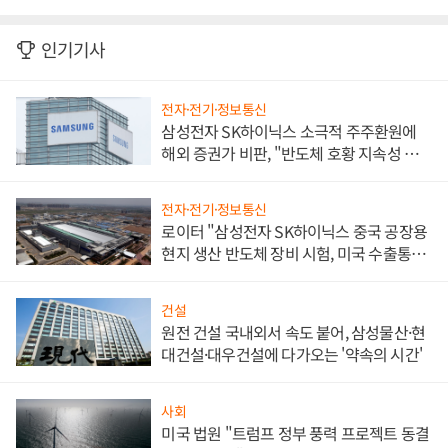
인기기사
전자·전기·정보통신
삼성전자 SK하이닉스 소극적 주주환원에
해외 증권가 비판, "반도체 호황 지속성 의
문"
전자·전기·정보통신
로이터 "삼성전자 SK하이닉스 중국 공장용
현지 생산 반도체 장비 시험, 미국 수출통제
대비"
건설
원전 건설 국내외서 속도 붙어, 삼성물산·현
대건설·대우건설에 다가오는 '약속의 시간'
사회
미국 법원 "트럼프 정부 풍력 프로젝트 동결