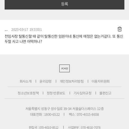
...
2023-03-17 19:33:01
전임사장 탈통신할 때 같이 탈통신한 임원이네 통신에 애정은 없는거같다. 또 통신
두절 사고 나면 어떡하나?
PC버전
회사소개
윤리강령
개인정보처리방침
이용자위원회
청소년보호정책
정정·반론보도
기사심의규정
불편신고
서울특별시 성동구 성수일로 39-34 서울숲더스페이스 12층
대표전화 : 1800-6522
팩스 : 070-4015-8658
편집국 : 070-4010-8512
사업본부 : 070-4010-7078