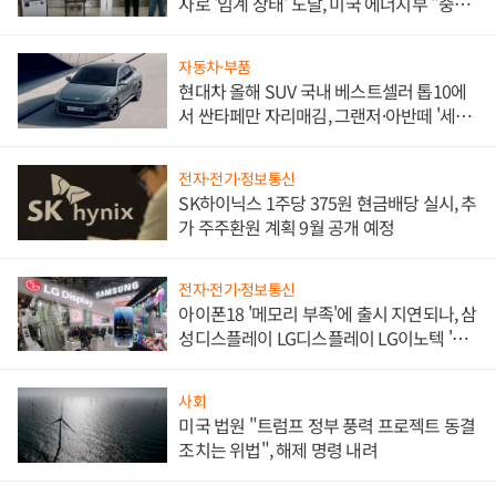
자로 '임계 상태' 도달, 미국 에너지부 "중요
한 이정표"
자동차·부품
현대차 올해 SUV 국내 베스트셀러 톱10에
서 싼타페만 자리매김, 그랜저·아반떼 '세단
쌍끌이'로 내수 방어
전자·전기·정보통신
SK하이닉스 1주당 375원 현금배당 실시, 추
가 주주환원 계획 9월 공개 예정
전자·전기·정보통신
아이폰18 '메모리 부족'에 출시 지연되나, 삼
성디스플레이 LG디스플레이 LG이노텍 '탈
애플' 수익 다각화 속도
사회
미국 법원 "트럼프 정부 풍력 프로젝트 동결
조치는 위법", 해제 명령 내려