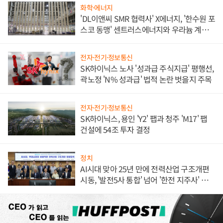
화학·에너지
'DL이앤씨 SMR 협력사' X에너지, '한수원 포
스코 동맹' 센트러스에너지와 우라늄 계약
체결
전자·전기·정보통신
SK하이닉스 노사 '성과급 주식지급' 평행선,
곽노정 'N% 성과급' 법적 논란 벗을지 주목
전자·전기·정보통신
SK하이닉스, 용인 'Y2' 팹과 청주 'M17' 팹
건설에 54조 투자 결정
정치
AI시대 맞아 25년 만에 전력산업 구조개편
시동, '발전5사 통합' 넘어 '한전 지주사' 재편
론도