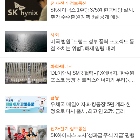
전자·전기·정보통신
SK하이닉스 1주당 375원 현금배당 실시,
추가 주주환원 계획 9월 공개 예정
사회
미국 법원 "트럼프 정부 풍력 프로젝트 동
결 조치는 위법", 해제 명령 내려
화학·에너지
'DL이앤씨 SMR 협력사' X에너지, '한수원
포스코 동맹' 센트러스에너지와 우라늄
계약 체결
금융
우체국 '매일이자 파킹통장' 5만 계좌 한
정으로 다시 출시, 최고 연 2.0% 금리
전자·전기·정보통신
SK하이닉스 노사 '성과급 주식 지급' 평행