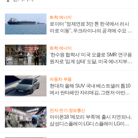
화학·에너지
로이터 "정제연료 3만 톤 한국에서 러시
아로 이동", 우크라이나의 공격에 수요 늘
어
화학·에너지
'한수원 협력사' 미국 오클로 SMR 연구용
원자로 '임계 상태' 도달, 미국 에너지부
"중요한 이정표"
자동차·부품
현대차 올해 SUV 국내 베스트셀러 톱10
에서 싼타페만 자리매김, 그랜저·아반떼
'세단 쌍끌이'로 내수 방어
전자·전기·정보통신
아이폰18 '메모리 부족'에 출시 지연되나,
삼성디스플레이 LG디스플레이 LG이노
텍 '탈애플' 수익 다각화 속도