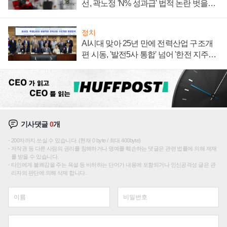
선, 곽노정 'N% 성과급' 법적 논란 벗을지
주목
정치
AI시대 맞아 25년 만에 전력산업 구조개
편 시동, '발전5사 통합' 넘어 '한전 지주사'
재편론도
기사댓글
0
개
200자까지 쓰실 수 있습니다. (현재 0 byte / 최대 400byte)
저작권 등 다른 사람의 권리를 침해하거나 명예를 훼손하는 댓글은 관련 법률에 의해 제재
를 받을 수 있습니다.
타인에게 불쾌감을 주는 욕설 등 비하하는 단어가 내용에 포함되거나 인신공격성 글은 관
리자의 판단에 의해 삭제 합니다.