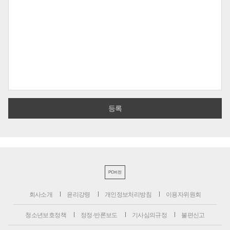
PC버전
회사소개
윤리강령
개인정보처리방침
이용자위원회
청소년보호정책
정정·반론보도
기사심의규정
불편신고