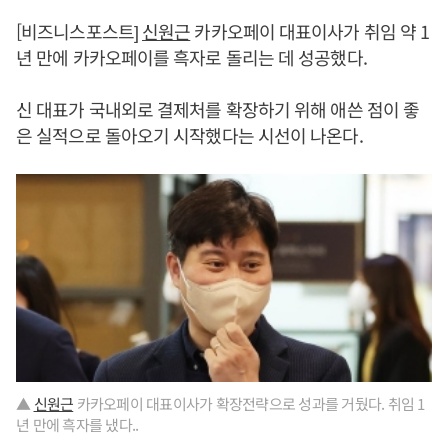
[비즈니스포스트]
신원근
카카오페이 대표이사가 취임 약 1
년 만에 카카오페이를 흑자로 돌리는 데 성공했다.
신 대표가 국내외로 결제처를 확장하기 위해 애쓴 점이 좋
은 실적으로 돌아오기 시작했다는 시선이 나온다.
▲
신원근
카카오페이 대표이사가 확장전략으로 성과를 거뒀다. 취임 1
년 만에 흑자를 냈다..