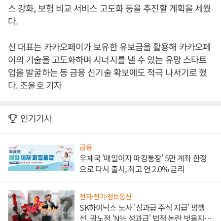
스 강화, 보험 비교 서비스 고도화 등을 추진할 계획을 세웠
다.
신 대표는 카카오페이가 보유한 유보금을 활용해 카카오페
이의 기술을 고도화하며 시너지를 낼 수 있는 유망 스타트
업을 발굴하는 등 금융 신기술 확보에도 적극 나서기로 했
다. 조윤호 기자
인기기사
금융
우체국 '매일이자 파킹통장' 5만 계좌 한정
으로 다시 출시, 최고 연 2.0% 금리
전자·전기·정보통신
SK하이닉스 노사 '성과급 주식 지급' 평행
선, 곽노정 'N% 성과급' 법적 논란 벗을지 주