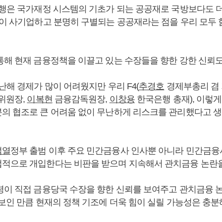
은행은 국가재정 시스템의 기초가 되는 공공재로 국방보다도 
행이 사기업하고 분명히 구별되는 공공재라는 점을 우리 모두 
통해 현재 금융정책을 이끌고 있는 수장들을 향한 강한 신뢰도
난해 경제가 많이 어려웠지만 우리 F4(
추경호
경제부총리 겸
위원장,
이복현
금융감독원장,
이창용
한국은행 총재), 이렇게
의 협조로 큰 어려움 없이 무난하게 리스크를 관리했다고 생
석열
정부 출범 이후 주요 민간금융사 인사뿐 아니라 민간금융
적으로 개입한다는 비판을 받으며 지속해서 관치금융 논란을
령이 직접 금융당국 수장을 향한 신뢰를 보여주고 관치금융 
보인 만큼 현재의 정책 기조에 더욱 힘이 실릴 가능성은 충분