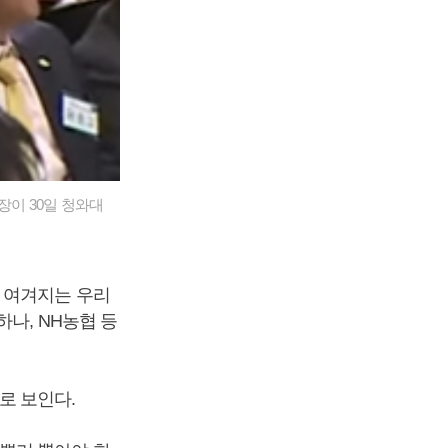
장이 30일 청와대
 여겨지는 우리
나, NH농협 등
로 보인다.