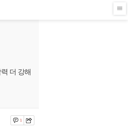
악력 더 강해
1