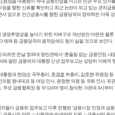
]
윤석열
대통령이 국내 금융산업을 이끄는 민관 주요 인사를
수장을 향한 신뢰를 확인하고 최근 논란이 되고 있는 관치금
면서 앞으로 민간금융사를 향한 금융당국의 장악력은 더욱 강
 경영투명성을 높이기 위한 지배구조 개선방안 마련은 물론
EO 제재 등 금융당국의 움직임에도 힘이 실릴 것으로 보인다.
에 따르면 전날 청와대 영빈관에서 ‘흔들림 없는 금융안정, 내
 아래 열린 금융위의 대통령 신년 업무보고는 상당히 이례적 
 대통령과
한덕수
국무총리,
추경호
부총리,
김주현
위원장 등
의힘 원내대표 등 여당 인사, 윤창현 의원 등 국회 인사, 유
 주요 금융협회장 등 약 110여 명이 참석한 가운데 3시부터
자들이 금융위 업무보고 이후 진행된 ‘금융시장 안정과 금융
 △금융시장 안정 △실물경제·민생안정 지원 △금융산업 육성 