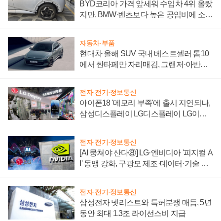
BYD코리아 가격 앞세워 수입차 4위 올랐
지만, BMW·벤츠보다 높은 공임비에 소비
자 불만 폭발
자동차·부품
현대차 올해 SUV 국내 베스트셀러 톱10
에서 싼타페만 자리매김, 그랜저·아반떼
'세단 쌍끌이'로 내수 방어
전자·전기·정보통신
아이폰18 '메모리 부족'에 출시 지연되나,
삼성디스플레이 LG디스플레이 LG이노
텍 '탈애플' 수익 다각화 속도
전자·전기·정보통신
[AI 뭉쳐야 산다⑧] LG·엔비디아 '피지컬 A
I' 동맹 강화, 구광모 제조·데이터·기술 결
집해 종합 로보틱스 기업으로
전자·전기·정보통신
삼성전자 넷리스트와 특허분쟁 매듭, 5년
동안 최대 1.3조 라이선스비 지급