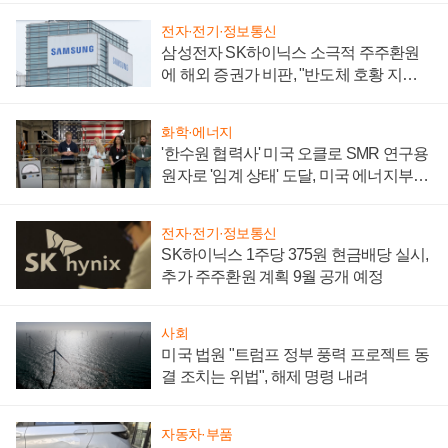
전자·전기·정보통신
삼성전자 SK하이닉스 소극적 주주환원
에 해외 증권가 비판, "반도체 호황 지속
성 의문"
화학·에너지
'한수원 협력사' 미국 오클로 SMR 연구용
원자로 '임계 상태' 도달, 미국 에너지부
"중요한 이정표"
전자·전기·정보통신
SK하이닉스 1주당 375원 현금배당 실시,
추가 주주환원 계획 9월 공개 예정
사회
미국 법원 "트럼프 정부 풍력 프로젝트 동
결 조치는 위법", 해제 명령 내려
자동차·부품