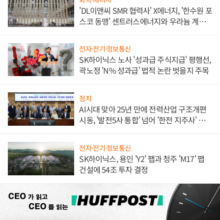
'DL이앤씨 SMR 협력사' X에너지, '한수원 포
스코 동맹' 센트러스에너지와 우라늄 계약
체결
전자·전기·정보통신
SK하이닉스 노사 '성과급 주식지급' 평행선,
곽노정 'N% 성과급' 법적 논란 벗을지 주목
정치
AI시대 맞아 25년 만에 전력산업 구조개편
시동, '발전5사 통합' 넘어 '한전 지주사' 재편
론도
전자·전기·정보통신
SK하이닉스, 용인 'Y2' 팹과 청주 'M17' 팹
건설에 54조 투자 결정