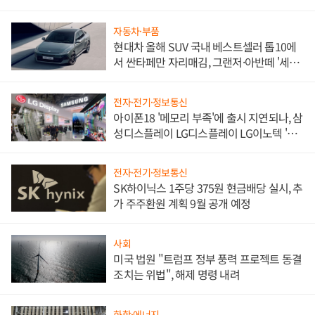
한 이정표"
자동차·부품
현대차 올해 SUV 국내 베스트셀러 톱10에
서 싼타페만 자리매김, 그랜저·아반떼 '세단
쌍끌이'로 내수 방어
전자·전기·정보통신
아이폰18 '메모리 부족'에 출시 지연되나, 삼
성디스플레이 LG디스플레이 LG이노텍 '탈
애플' 수익 다각화 속도
전자·전기·정보통신
SK하이닉스 1주당 375원 현금배당 실시, 추
가 주주환원 계획 9월 공개 예정
사회
미국 법원 "트럼프 정부 풍력 프로젝트 동결
조치는 위법", 해제 명령 내려
화학·에너지