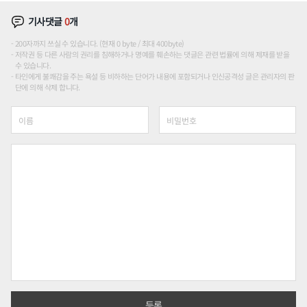
기사댓글
0
개
200자까지 쓰실 수 있습니다. (현재 0 byte / 최대 400byte)
저작권 등 다른 사람의 권리를 침해하거나 명예를 훼손하는 댓글은 관련 법률에 의해 제재를 받을
수 있습니다.
타인에게 불쾌감을 주는 욕설 등 비하하는 단어가 내용에 포함되거나 인신공격성 글은 관리자의 판
단에 의해 삭제 합니다.