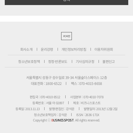
PC버전
회사소개
윤리강령
개인정보처리방침
이용자위원회
청소년보호정책
정정·반론보도
기사심의규정
불편신고
서울특별시 성동구 성수일로 39-34 서울숲더스페이스 12층
대표전화 : 1800-6522
팩스 : 070-4015-8658
편집국 : 070-4010-8512
사업본부 : 070-4010-7078
등록번호 : 서울 아 02897
제호 : 비즈니스포스트
등록일: 2013.11.13
발행·편집인 : 강석운
발행일자: 2013년 12월 2일
청소년보호책임자 : 강석운
ISSN : 2636-171X
Copyright ⓒ
B
USINESSPOST
. All rights reserved.