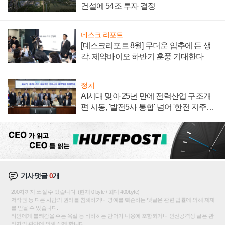
건설에 54조 투자 결정
데스크 리포트
[데스크리포트 8월] 무더운 입추에 든 생
각, 제약바이오 하반기 훈풍 기대한다
정치
AI시대 맞아 25년 만에 전력산업 구조개
편 시동, '발전5사 통합' 넘어 '한전 지주사'
재편론도
기사댓글
0
개
200자까지 쓰실 수 있습니다. (현재 0 byte / 최대 400byte)
저작권 등 다른 사람의 권리를 침해하거나 명예를 훼손하는 댓글은 관련 법률에 의해 제재
를 받을 수 있습니다.
타인에게 불쾌감을 주는 욕설 등 비하하는 단어가 내용에 포함되거나 인신공격성 글은 관
리자의 판단에 의해 삭제 합니다.