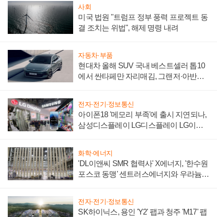
사회
미국 법원 "트럼프 정부 풍력 프로젝트 동
결 조치는 위법", 해제 명령 내려
자동차·부품
현대차 올해 SUV 국내 베스트셀러 톱10
에서 싼타페만 자리매김, 그랜저·아반떼
'세단 쌍끌이'로 내수 방어
전자·전기·정보통신
아이폰18 '메모리 부족'에 출시 지연되나,
삼성디스플레이 LG디스플레이 LG이노
텍 '탈애플' 수익 다각화 속도
화학·에너지
'DL이앤씨 SMR 협력사' X에너지, '한수원
포스코 동맹' 센트러스에너지와 우라늄
계약 체결
전자·전기·정보통신
SK하이닉스, 용인 'Y2' 팹과 청주 'M17' 팹