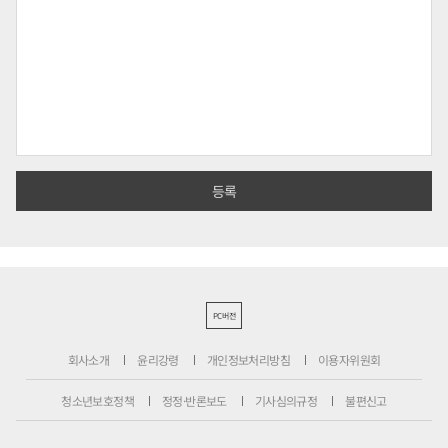
PC버전
회사소개
윤리강령
개인정보처리방침
이용자위원회
청소년보호정책
정정·반론보도
기사심의규정
불편신고