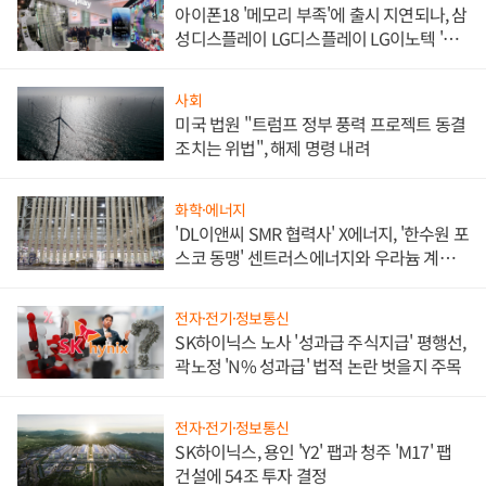
아이폰18 '메모리 부족'에 출시 지연되나, 삼
성디스플레이 LG디스플레이 LG이노텍 '탈
애플' 수익 다각화 속도
사회
미국 법원 "트럼프 정부 풍력 프로젝트 동결
조치는 위법", 해제 명령 내려
화학·에너지
'DL이앤씨 SMR 협력사' X에너지, '한수원 포
스코 동맹' 센트러스에너지와 우라늄 계약
체결
전자·전기·정보통신
SK하이닉스 노사 '성과급 주식지급' 평행선,
곽노정 'N% 성과급' 법적 논란 벗을지 주목
전자·전기·정보통신
SK하이닉스, 용인 'Y2' 팹과 청주 'M17' 팹
건설에 54조 투자 결정