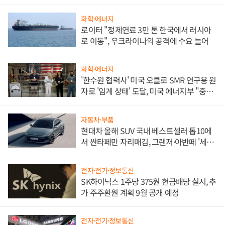
화학·에너지
로이터 "정제연료 3만 톤 한국에서 러시아
로 이동", 우크라이나의 공격에 수요 늘어
화학·에너지
'한수원 협력사' 미국 오클로 SMR 연구용 원
자로 '임계 상태' 도달, 미국 에너지부 "중요
한 이정표"
자동차·부품
현대차 올해 SUV 국내 베스트셀러 톱10에
서 싼타페만 자리매김, 그랜저·아반떼 '세단
쌍끌이'로 내수 방어
전자·전기·정보통신
SK하이닉스 1주당 375원 현금배당 실시, 추
가 주주환원 계획 9월 공개 예정
전자·전기·정보통신