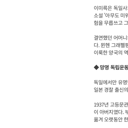
이미륵은 독일사회
소설 '아무도 미
험을 무릅쓰고 그
결연했던 어머니의
다. 뮌헨 그래펠
이룩한 양국의 역
◆ 망명 독립운동
독일에서만 유명
일본 경찰 출신의
1937년 고등문
이 아버지였다. 
옮겨 오랫동안 한