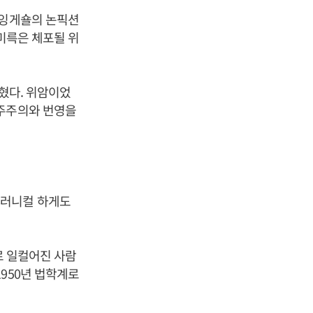
 잉게숄의 논픽션
이미륵은 체포될 위
묻혔다. 위암이었
민주주의와 번영을
이러니컬 하게도
로 일컬어진 사람
950년 법학계로