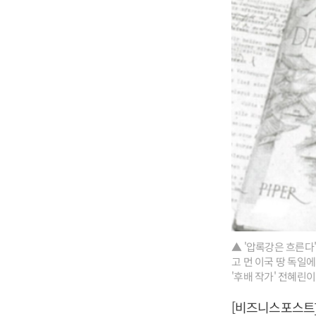
▲ '압록강은 흐른다
고 먼 이국 땅 독일
'후배 작가' 전혜린이
[비즈니스포스트]