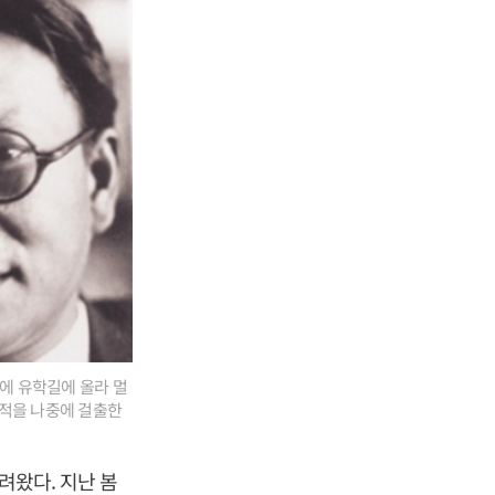
전에 유학길에 올라 멀
행적을 나중에 걸출한
려왔다. 지난 봄