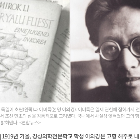
' 독일어 초판(왼쪽)과 이미륵(본명 이의경). 이미륵은 일제 관헌에 잡혀가지 
에서 조선 민초의 삶을 감동적으로 그려냈다. 국내에서 사실상 잊혀졌던 그의 
 밝혀낸다. <연합뉴스>
 1919년 가을, 경성의학전문학교 학생 이의경은 고향 해주로 내