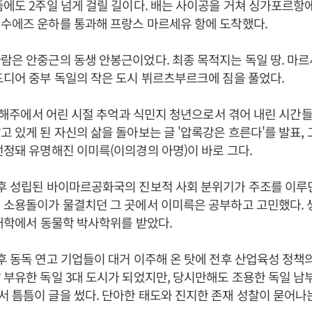
즘에도 2주일 넘게 걸릴 길이다. 배는 사이공을 거쳐 싱가포르항
수에즈 운하를 통과해 프랑스 마르세유 항에 도착했다.
람은 안중근의 동생 안봉근이었다. 최종 목적지는 독일 땅. 마
드디어 중부 독일의 작은 도시 뷔르츠부르크에 짐을 풀었다.
 땅 해주에서 어린 시절 추억과 식민지 청년으로서 겪어 내린 시간들
고 있게 된 자신의 삶을 돌아보는 글 '압록강은 흐른다'를 발표, 그
선정돼 유명해진 이미륵(이의경의 아명)이 바로 그다.
후 성립된 바이마르공화국의 진보적 사회 분위기가 주조를 이루던
 소용돌이가 물결치던 그 곳에서 이미륵은 공부하고 고민했다. 
헨대학에서 동물학 박사학위를 받았다.
후 동독 연고 기업들이 대거 이주해 온 탓에 전후 산업육성 정책
 부유한 독일 3대 도시가 되었지만, 당시만해도 조용한 독일 남
 틈틈이 글을 썼다. 단아한 태도와 진지한 존재 성찰이 묻어나는