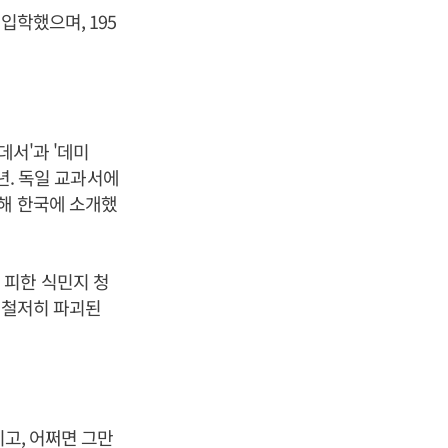
입학했으며, 195
데서'과 '데미
5년. 독일 교과서에
역해 한국에 소개했
 피한 식민지 청
 철저히 파괴된
이고, 어쩌면 그만