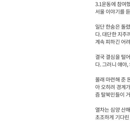
3.1운동에 참여
서울 이야기를 듣
일단 한숨은 돌렸
다. 대단한 지주
계속 피하긴 어려
결국 결심을 털어
다. 그러니 얘야
몰래 마련해 준 
아 오히려 경계가
즘 탈북민들이 거
열차는 심양 산해
초조하게 기다린 