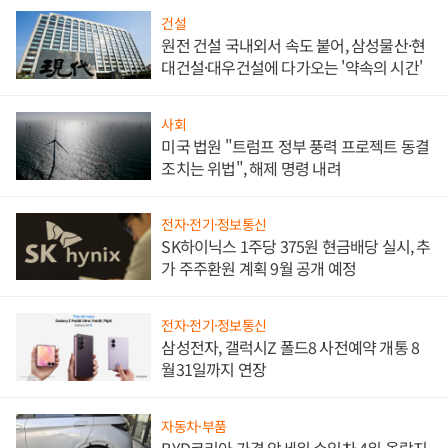
건설
원전 건설 국내외서 속도 붙어, 삼성물산·현
대건설·대우건설에 다가오는 '약속의 시간'
사회
미국 법원 "트럼프 정부 풍력 프로젝트 동결
조치는 위법", 해제 명령 내려
전자·전기·정보통신
SK하이닉스 1주당 375원 현금배당 실시, 추
가 주주환원 계획 9월 공개 예정
전자·전기·정보통신
삼성전자, 갤럭시Z 폴드8 사전예약 개통 8
월31일까지 연장
자동차·부품
BYD코리아 가격 앞세워 수입차 4위 올랐지