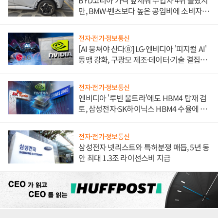
만, BMW·벤츠보다 높은 공임비에 소비자
불만 폭발
전자·전기·정보통신
[AI 뭉쳐야 산다⑧] LG·엔비디아 '피지컬 AI'
동맹 강화, 구광모 제조·데이터·기술 결집
해 종합 로보틱스 기업으로
전자·전기·정보통신
엔비디아 '루빈 울트라'에도 HBM4 탑재 검
토, 삼성전자·SK하이닉스 HBM4 수율에 주
도권 갈린다
전자·전기·정보통신
삼성전자 넷리스트와 특허분쟁 매듭, 5년 동
안 최대 1.3조 라이선스비 지급