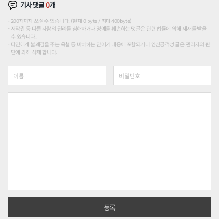
기사댓글
0
개
200자까지 쓰실 수 있습니다. (현재 0 byte / 최대 400byte)
저작권 등 다른 사람의 권리를 침해하거나 명예를 훼손하는 댓글은 관련 법률에 의해 제재를 받을
수 있습니다.
타인에게 불쾌감을 주는 욕설 등 비하하는 단어가 내용에 포함되거나 인신공격성 글은 관리자의 판
단에 의해 삭제 합니다.