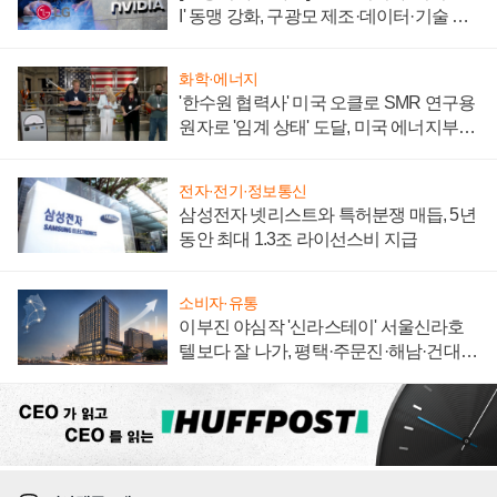
I' 동맹 강화, 구광모 제조·데이터·기술 결
집해 종합 로보틱스 기업으로
화학·에너지
'한수원 협력사' 미국 오클로 SMR 연구용
원자로 '임계 상태' 도달, 미국 에너지부
"중요한 이정표"
전자·전기·정보통신
삼성전자 넷리스트와 특허분쟁 매듭, 5년
동안 최대 1.3조 라이선스비 지급
소비자·유통
이부진 야심작 '신라스테이' 서울신라호
텔보다 잘 나가, 평택·주문진·해남·건대로
성장판 더 넓힌다