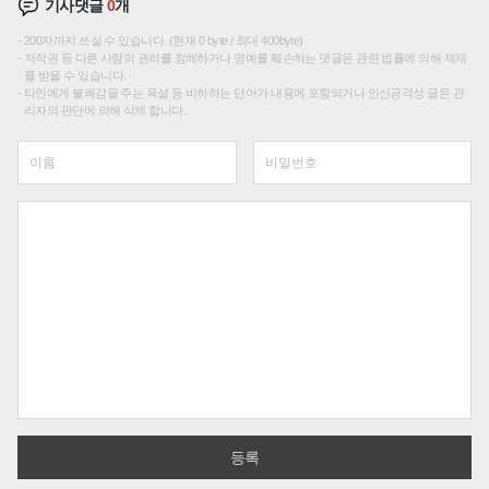
기사댓글
0
개
200자까지 쓰실 수 있습니다. (현재 0 byte / 최대 400byte)
저작권 등 다른 사람의 권리를 침해하거나 명예를 훼손하는 댓글은 관련 법률에 의해 제재
를 받을 수 있습니다.
타인에게 불쾌감을 주는 욕설 등 비하하는 단어가 내용에 포함되거나 인신공격성 글은 관
리자의 판단에 의해 삭제 합니다.