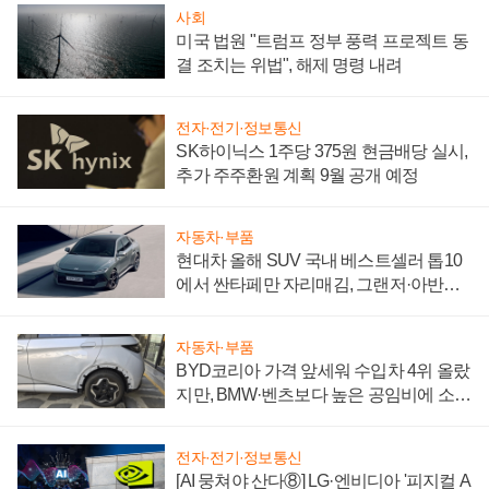
사회
미국 법원 "트럼프 정부 풍력 프로젝트 동
결 조치는 위법", 해제 명령 내려
전자·전기·정보통신
SK하이닉스 1주당 375원 현금배당 실시,
추가 주주환원 계획 9월 공개 예정
자동차·부품
현대차 올해 SUV 국내 베스트셀러 톱10
에서 싼타페만 자리매김, 그랜저·아반떼
'세단 쌍끌이'로 내수 방어
자동차·부품
BYD코리아 가격 앞세워 수입차 4위 올랐
지만, BMW·벤츠보다 높은 공임비에 소비
자 불만 폭발
전자·전기·정보통신
[AI 뭉쳐야 산다⑧] LG·엔비디아 '피지컬 A