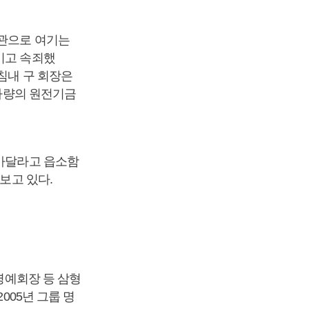
난관으로 여기는
이고 속죄했
침내 구 회장은
 가량의 원전기금
말아달라고 읍소함
보고 있다.
 명예회장 등 삼형
005년 그룹 명