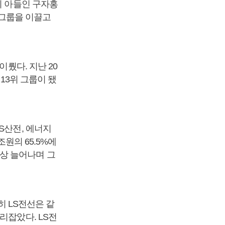
의 아들인 구자홍
아 그룹을 이끌고
이뤘다. 지난 20
13위 그룹이 됐
S산전, 에너지
조원의 65.5%에
 이상 늘어나며 그
히 LS전선은 같
리잡았다. LS전