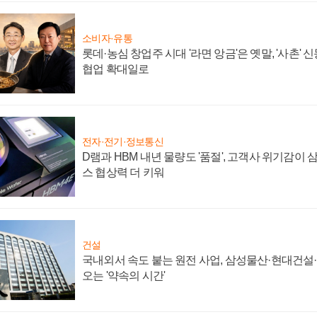
소비자·유통
롯데·농심 창업주 시대 '라면 앙금'은 옛말, '사촌'
협업 확대일로
전자·전기·정보통신
D램과 HBM 내년 물량도 '품절', 고객사 위기감이
스 협상력 더 키워
건설
국내외서 속도 붙는 원전 사업, 삼성물산·현대건설
오는 '약속의 시간'