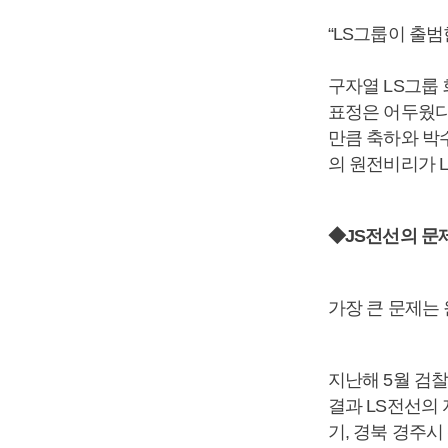
“LS그룹이 출범
구자열 LS그룹 
표정은 어두웠다.
만큼 축하와 박
의 원전비리가 
◆JS전선의 문제
가장 큰 문제는
지난해 5월 검
결과 LS전선의 
기, 경북 경주