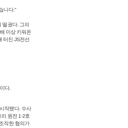
습니다.”
 떨궜다. 그의
세배 이상 키워온
 터진 JS전선
이다.
 시작됐다. 수사
리 원전 1·2호
 조작한 혐의가