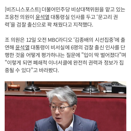
[비즈니스포스트] 더불어민주당 비상대책위원을 맡고 있는
조응천 의원이
윤석열
대통령실 인사를 두고 ‘문고리 권
력’을 검찰 출신으로 꽉 채웠다고 지적했다.
조 의원은 12일 오전 MBC라디오 ‘김종배의 시선집중’에 출
연해
윤석열
대통령이 비서실에 6명의 검찰 출신 인사를 단
행한 것을 어떻게 평가하냐는 질문에 "입이 딱 벌어졌다"며
"이렇게 되면 폐쇄적 이너서클에 완전히 권력과 정보가 집
중될 수 있다”고 바라봤다.