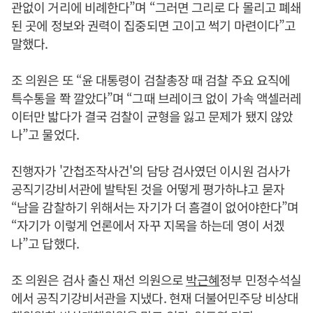
관없이 거리에 비례한다”며 “그러면 그리로 다 몰리고 폐쇄
된 곳에 정보와 권력이 집중되면 고이고 썩기 마련이다”고
말했다.
조 의원은 또 “윤 대통령이 검찰총장 때 검찰 주요 요직에
특수통을 쫙 깔았다”며 “그때 브레이크 없이 가속 액셀러레
이터만 밟다가 결국 검찰이 균형을 잃고 문제가 됐지 않았
나”고 물었다.
진행자가 '간첩조작사건'의 담당 검사였던 이시원 검사가
공직기강비서관에 발탁된 것을 어떻게 평가하냐고 묻자
“남을 감찰하기 위해서는 자기가 더 흠결이 없어야한다”며
“자기가 이렇게 언론에서 자꾸 지목을 하는데 영이 서겠
나”고 답했다.
조 의원은 검사 출신 재선 의원으로
박근혜
정부 민정수석실
에서 공직기강비서관을 지냈다. 현재 더불어민주당 비상대