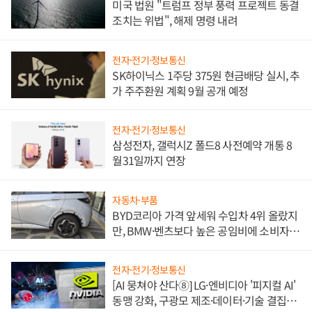
미국 법원 "트럼프 정부 풍력 프로젝트 동결
조치는 위법", 해제 명령 내려
전자·전기·정보통신
SK하이닉스 1주당 375원 현금배당 실시, 추
가 주주환원 계획 9월 공개 예정
전자·전기·정보통신
삼성전자, 갤럭시Z 폴드8 사전예약 개통 8
월31일까지 연장
자동차·부품
BYD코리아 가격 앞세워 수입차 4위 올랐지
만, BMW·벤츠보다 높은 공임비에 소비자
불만 폭발
전자·전기·정보통신
[AI 뭉쳐야 산다⑧] LG·엔비디아 '피지컬 AI'
동맹 강화, 구광모 제조·데이터·기술 결집