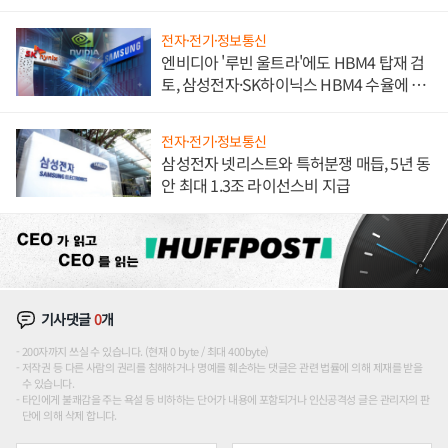
해 종합 로보틱스 기업으로
전자·전기·정보통신
엔비디아 '루빈 울트라'에도 HBM4 탑재 검
토, 삼성전자·SK하이닉스 HBM4 수율에 주
도권 갈린다
전자·전기·정보통신
삼성전자 넷리스트와 특허분쟁 매듭, 5년 동
안 최대 1.3조 라이선스비 지급
기사댓글
0
개
200자까지 쓰실 수 있습니다. (현재 0 byte / 최대 400byte)
저작권 등 다른 사람의 권리를 침해하거나 명예를 훼손하는 댓글은 관련 법률에 의해 제재를 받을
수 있습니다.
타인에게 불쾌감을 주는 욕설 등 비하하는 단어가 내용에 포함되거나 인신공격성 글은 관리자의 판
단에 의해 삭제 합니다.