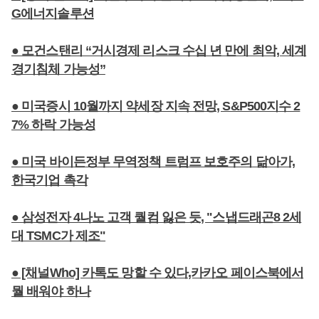
G에너지솔루션
● 모건스탠리 “거시경제 리스크 수십 년 만에 최악, 세계
경기침체 가능성”
● 미국증시 10월까지 약세장 지속 전망, S&P500지수 2
7% 하락 가능성
● 미국 바이든정부 무역정책 트럼프 보호주의 닮아가,
한국기업 촉각
● 삼성전자 4나노 고객 퀄컴 잃은 듯, "스냅드래곤8 2세
대 TSMC가 제조"
● [채널Who] 카톡도 망할 수 있다,카카오 페이스북에서
뭘 배워야 하나