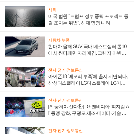
사회
미국 법원 "트럼프 정부 풍력 프로젝트 동
결 조치는 위법", 해제 명령 내려
자동차·부품
현대차 올해 SUV 국내 베스트셀러 톱10
에서 싼타페만 자리매김, 그랜저·아반떼
'세단 쌍끌이'로 내수 방어
전자·전기·정보통신
아이폰18 '메모리 부족'에 출시 지연되나,
삼성디스플레이 LG디스플레이 LG이노
텍 '탈애플' 수익 다각화 속도
전자·전기·정보통신
[AI 뭉쳐야 산다⑧] LG·엔비디아 '피지컬 A
I' 동맹 강화, 구광모 제조·데이터·기술 결
집해 종합 로보틱스 기업으로
전자·전기·정보통신