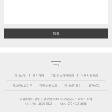
PC버전
회사소개
윤리강령
개인정보처리방침
이용자위원회
청소년보호정책
정정·반론보도
기사심의규정
불편신고
서울특별시 성동구 성수일로 39-34 서울숲더스페이스 12층
대표전화 : 1800-6522
팩스 : 070-4015-8658