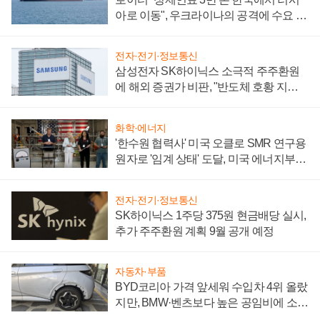
아로 이동", 우크라이나의 공격에 수요 늘
어
전자·전기·정보통신
삼성전자 SK하이닉스 소극적 주주환원
에 해외 증권가 비판, "반도체 호황 지속
성 의문"
화학·에너지
'한수원 협력사' 미국 오클로 SMR 연구용
원자로 '임계 상태' 도달, 미국 에너지부
"중요한 이정표"
전자·전기·정보통신
SK하이닉스 1주당 375원 현금배당 실시,
추가 주주환원 계획 9월 공개 예정
자동차·부품
BYD코리아 가격 앞세워 수입차 4위 올랐
지만, BMW·벤츠보다 높은 공임비에 소비
자 불만 폭발