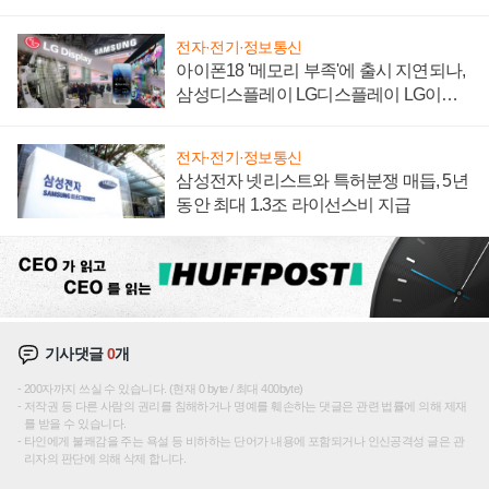
집해 종합 로보틱스 기업으로
전자·전기·정보통신
아이폰18 '메모리 부족'에 출시 지연되나,
삼성디스플레이 LG디스플레이 LG이노
텍 '탈애플' 수익 다각화 속도
전자·전기·정보통신
삼성전자 넷리스트와 특허분쟁 매듭, 5년
동안 최대 1.3조 라이선스비 지급
기사댓글
0
개
200자까지 쓰실 수 있습니다. (현재 0 byte / 최대 400byte)
저작권 등 다른 사람의 권리를 침해하거나 명예를 훼손하는 댓글은 관련 법률에 의해 제재
를 받을 수 있습니다.
타인에게 불쾌감을 주는 욕설 등 비하하는 단어가 내용에 포함되거나 인신공격성 글은 관
리자의 판단에 의해 삭제 합니다.