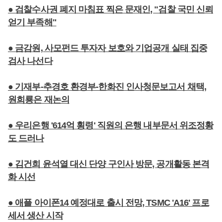
● 검찰수사권 폐지 마침표 찍은 문재인, "검찰 국민 신뢰
얻기 부족해"
● 금감원, 사모펀드 투자자 보호와 기업공개 실태 집중
검사 나선다
● 기재부-추경호 환경부-한화진 인사청문보고서 채택,
원희룡은 재논의
● 우리은행 '614억 횡령' 직원의 은행 내부문서 위조정황
도 드러나
● 김건희 윤석열 대신 단양 구인사 방문, 공개활동 본격
화 시선
● 애플 아이폰14 예정대로 출시 전망, TSMC 'A16' 프로
세서 생산 시작