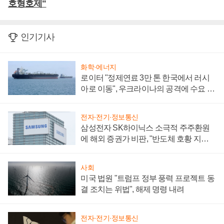
호형호제"
인기기사
화학·에너지
로이터 "정제연료 3만 톤 한국에서 러시
아로 이동", 우크라이나의 공격에 수요 늘
어
전자·전기·정보통신
삼성전자 SK하이닉스 소극적 주주환원
에 해외 증권가 비판, "반도체 호황 지속
성 의문"
사회
미국 법원 "트럼프 정부 풍력 프로젝트 동
결 조치는 위법", 해제 명령 내려
전자·전기·정보통신