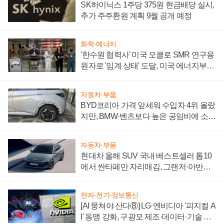
SK하이닉스 1주당 375원 현금배당 실시,
추가 주주환원 계획 9월 공개 예정
화학·에너지
'한수원 협력사' 미국 오클로 SMR 연구용
원자로 '임계 상태' 도달, 미국 에너지부
"중요한 이정표"
자동차·부품
BYD코리아 가격 앞세워 수입차 4위 올랐
지만, BMW·벤츠보다 높은 공임비에 소비
자 불만 폭발
자동차·부품
현대차 올해 SUV 국내 베스트셀러 톱10
에서 싼타페만 자리매김, 그랜저·아반떼
'세단 쌍끌이'로 내수 방어
전자·전기·정보통신
[AI 뭉쳐야 산다⑧] LG·엔비디아 '피지컬 A
I' 동맹 강화, 구광모 제조·데이터·기술 결