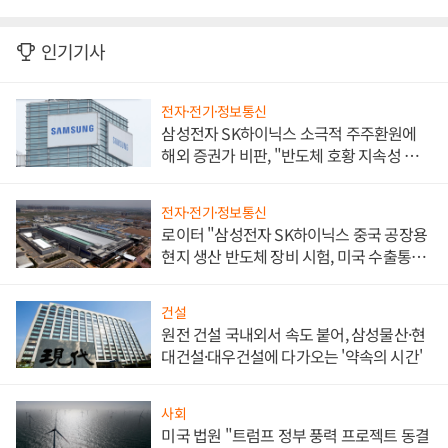
인기기사
전자·전기·정보통신
삼성전자 SK하이닉스 소극적 주주환원에
해외 증권가 비판, "반도체 호황 지속성 의
문"
전자·전기·정보통신
로이터 "삼성전자 SK하이닉스 중국 공장용
현지 생산 반도체 장비 시험, 미국 수출통제
대비"
건설
원전 건설 국내외서 속도 붙어, 삼성물산·현
대건설·대우건설에 다가오는 '약속의 시간'
사회
미국 법원 "트럼프 정부 풍력 프로젝트 동결