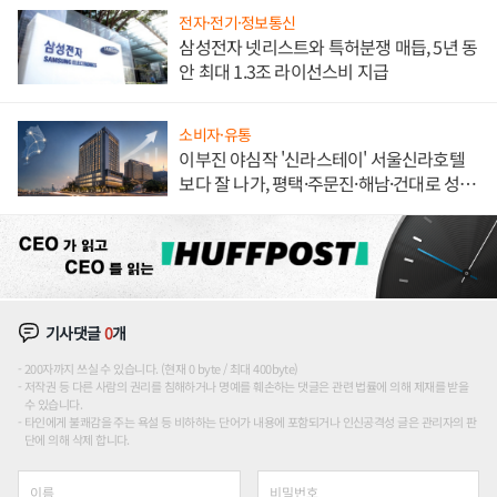
전자·전기·정보통신
삼성전자 넷리스트와 특허분쟁 매듭, 5년 동
안 최대 1.3조 라이선스비 지급
소비자·유통
이부진 야심작 '신라스테이' 서울신라호텔
보다 잘 나가, 평택·주문진·해남·건대로 성
장판 더 넓힌다
기사댓글
0
개
200자까지 쓰실 수 있습니다. (현재 0 byte / 최대 400byte)
저작권 등 다른 사람의 권리를 침해하거나 명예를 훼손하는 댓글은 관련 법률에 의해 제재를 받을
수 있습니다.
타인에게 불쾌감을 주는 욕설 등 비하하는 단어가 내용에 포함되거나 인신공격성 글은 관리자의 판
단에 의해 삭제 합니다.