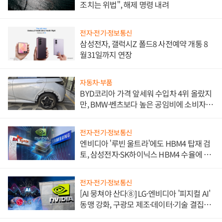
조치는 위법", 해제 명령 내려
전자·전기·정보통신
삼성전자, 갤럭시Z 폴드8 사전예약 개통 8
월31일까지 연장
자동차·부품
BYD코리아 가격 앞세워 수입차 4위 올랐지
만, BMW·벤츠보다 높은 공임비에 소비자
불만 폭발
전자·전기·정보통신
엔비디아 '루빈 울트라'에도 HBM4 탑재 검
토, 삼성전자·SK하이닉스 HBM4 수율에 주
도권 갈린다
전자·전기·정보통신
[AI 뭉쳐야 산다⑧] LG·엔비디아 '피지컬 AI'
동맹 강화, 구광모 제조·데이터·기술 결집
해 종합 로보틱스 기업으로