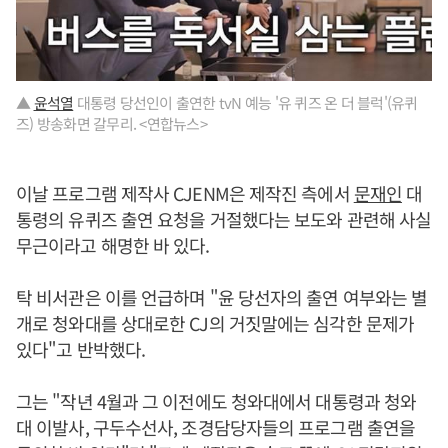
▲
윤석열
대통령 당선인이 출연한 tvN 예능 '유 퀴즈 온 더 블럭'(유퀴
즈) 방송화면 갈무리. <연합뉴스>
이날 프로그램 제작사 CJENM은 제작진 측에서
문재인
대
통령의 유퀴즈 출연 요청을 거절했다는 보도와 관련해 사실
무근이라고 해명한 바 있다.
탁 비서관은 이를 언급하며 "윤 당선자의 출연 여부와는 별
개로 청와대를 상대로한 CJ의 거짓말에는 심각한 문제가
있다"고 반박했다.
그는 "작년 4월과 그 이전에도 청와대에서 대통령과 청와
대 이발사, 구두수선사, 조경담당자들의 프로그램 출연을