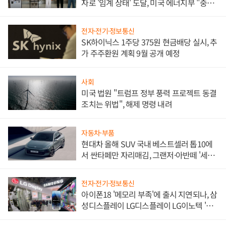
자로 '임계 상태' 도달, 미국 에너지부 "중요
한 이정표"
전자·전기·정보통신
SK하이닉스 1주당 375원 현금배당 실시, 추
가 주주환원 계획 9월 공개 예정
사회
미국 법원 "트럼프 정부 풍력 프로젝트 동결
조치는 위법", 해제 명령 내려
자동차·부품
현대차 올해 SUV 국내 베스트셀러 톱10에
서 싼타페만 자리매김, 그랜저·아반떼 '세단
쌍끌이'로 내수 방어
전자·전기·정보통신
아이폰18 '메모리 부족'에 출시 지연되나, 삼
성디스플레이 LG디스플레이 LG이노텍 '탈
애플' 수익 다각화 속도