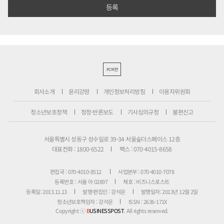
PC버전
회사소개
윤리강령
개인정보처리방침
이용자위원회
청소년보호정책
정정·반론보도
기사심의규정
불편신고
서울특별시 성동구 성수일로 39-34 서울숲더스페이스 12층
대표전화 : 1800-6522
팩스 : 070-4015-8658
편집국 : 070-4010-8512
사업본부 : 070-4010-7078
등록번호 : 서울 아 02897
제호 : 비즈니스포스트
등록일: 2013.11.13
발행·편집인 : 강석운
발행일자: 2013년 12월 2일
청소년보호책임자 : 강석운
ISSN : 2636-171X
Copyright ⓒ
B
USINESSPOST
. All rights reserved.