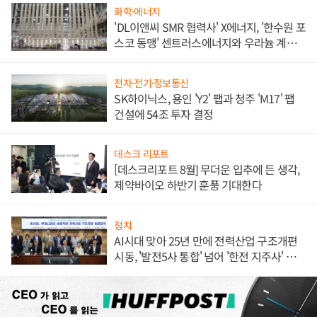
화학·에너지
'DL이앤씨 SMR 협력사' X에너지, '한수원 포
스코 동맹' 센트러스에너지와 우라늄 계약
체결
전자·전기·정보통신
SK하이닉스, 용인 'Y2' 팹과 청주 'M17' 팹
건설에 54조 투자 결정
데스크 리포트
[데스크리포트 8월] 무더운 입추에 든 생각,
제약바이오 하반기 훈풍 기대한다
정치
AI시대 맞아 25년 만에 전력산업 구조개편
시동, '발전5사 통합' 넘어 '한전 지주사' 재편
론도