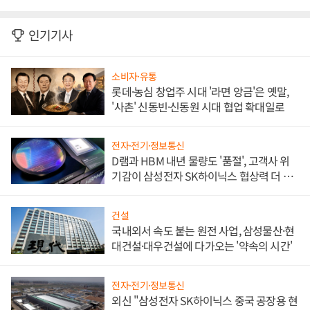
인기기사
소비자·유통
롯데·농심 창업주 시대 '라면 앙금'은 옛말,
'사촌' 신동빈·신동원 시대 협업 확대일로
전자·전기·정보통신
D램과 HBM 내년 물량도 '품절', 고객사 위
기감이 삼성전자 SK하이닉스 협상력 더 키
워
건설
국내외서 속도 붙는 원전 사업, 삼성물산·현
대건설·대우건설에 다가오는 '약속의 시간'
전자·전기·정보통신
외신 "삼성전자 SK하이닉스 중국 공장용 현