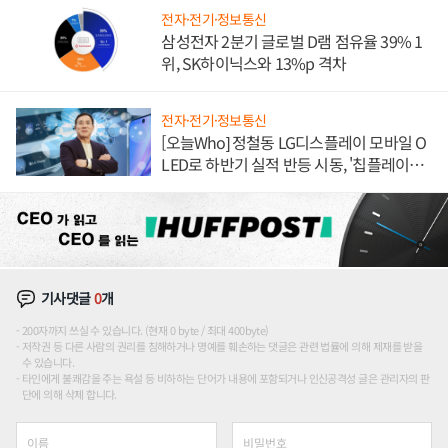
전자·전기·정보통신
삼성전자 2분기 글로벌 D램 점유율 39% 1
위, SK하이닉스와 13%p 격차
전자·전기·정보통신
[오늘Who] 정철동 LG디스플레이 모바일 O
LED로 하반기 실적 반등 시동, '칩플레이
션'에 가격 인하 압박은 부담
기사댓글
0
개
200자까지 쓰실 수 있습니다. (현재 0 byte / 최대 400byte)
저작권 등 다른 사람의 권리를 침해하거나 명예를 훼손하는 댓글은 관련 법률에 의해 제재를 받을
수 있습니다.
타인에게 불쾌감을 주는 욕설 등 비하하는 단어가 내용에 포함되거나 인신공격성 글은 관리자의 판
단에 의해 삭제 합니다.