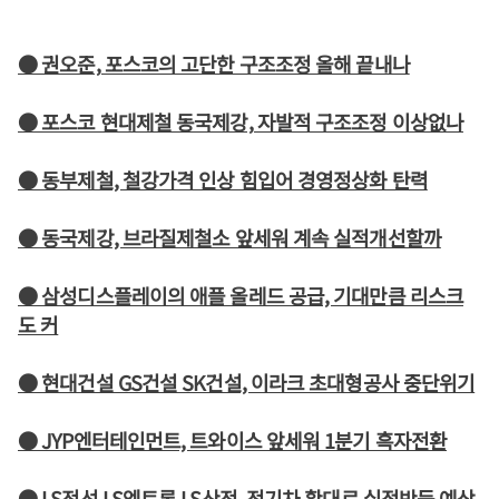
● 권오준, 포스코의 고단한 구조조정 올해 끝내나
● 포스코 현대제철 동국제강, 자발적 구조조정 이상없나
● 동부제철, 철강가격 인상 힘입어 경영정상화 탄력
● 동국제강, 브라질제철소 앞세워 계속 실적개선할까
● 삼성디스플레이의 애플 올레드 공급, 기대만큼 리스크
도 커
● 현대건설 GS건설 SK건설, 이라크 초대형공사 중단위기
● JYP엔터테인먼트, 트와이스 앞세워 1분기 흑자전환
● LS전선 LS엠트론 LS산전, 전기차 확대로 실적반등 예상