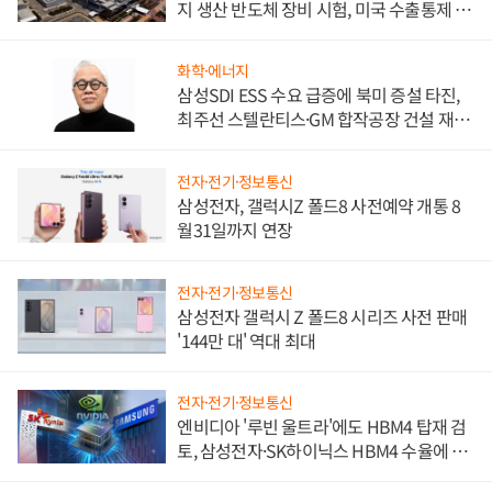
지 생산 반도체 장비 시험, 미국 수출통제 대
비"
화학·에너지
삼성SDI ESS 수요 급증에 북미 증설 타진,
최주선 스텔란티스·GM 합작공장 건설 재추
진하나
전자·전기·정보통신
삼성전자, 갤럭시Z 폴드8 사전예약 개통 8
월31일까지 연장
전자·전기·정보통신
삼성전자 갤럭시 Z 폴드8 시리즈 사전 판매
'144만 대' 역대 최대
전자·전기·정보통신
엔비디아 '루빈 울트라'에도 HBM4 탑재 검
토, 삼성전자·SK하이닉스 HBM4 수율에 주
도권 갈린다