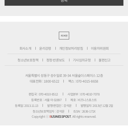
PC버전
회사소개
윤리강령
개인정보처리방침
이용자위원회
청소년보호정책
정정·반론보도
기사심의규정
불편신고
서울특별시 성동구 성수일로 39-34 서울숲더스페이스 12층
대표전화 : 1800-6522
팩스 : 070-4015-8658
편집국 : 070-4010-8512
사업본부 : 070-4010-7078
등록번호 : 서울 아 02897
제호 : 비즈니스포스트
등록일: 2013.11.13
발행·편집인 : 강석운
발행일자: 2013년 12월 2일
청소년보호책임자 : 강석운
ISSN : 2636-171X
Copyright ⓒ
B
USINESSPOST
. All rights reserved.