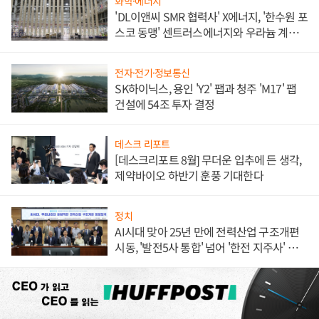
화학·에너지
'DL이앤씨 SMR 협력사' X에너지, '한수원 포
스코 동맹' 센트러스에너지와 우라늄 계약
체결
전자·전기·정보통신
SK하이닉스, 용인 'Y2' 팹과 청주 'M17' 팹
건설에 54조 투자 결정
데스크 리포트
[데스크리포트 8월] 무더운 입추에 든 생각,
제약바이오 하반기 훈풍 기대한다
정치
AI시대 맞아 25년 만에 전력산업 구조개편
시동, '발전5사 통합' 넘어 '한전 지주사' 재편
론도