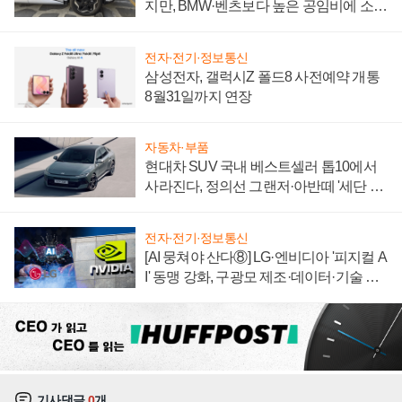
지만, BMW·벤츠보다 높은 공임비에 소비
자 불만 폭발
전자·전기·정보통신
삼성전자, 갤럭시Z 폴드8 사전예약 개통
8월31일까지 연장
자동차·부품
현대차 SUV 국내 베스트셀러 톱10에서
사라진다, 정의선 그랜저·아반떼 '세단 쌍
끌이'로 내수 방어
전자·전기·정보통신
[AI 뭉쳐야 산다⑧] LG·엔비디아 '피지컬 A
I' 동맹 강화, 구광모 제조·데이터·기술 결
집해 종합 로보틱스 기업으로
기사댓글
0
개