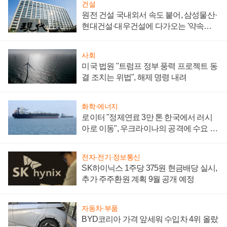
건설
원전 건설 국내외서 속도 붙어, 삼성물산·
현대건설·대우건설에 다가오는 '약속의
시간'
사회
미국 법원 "트럼프 정부 풍력 프로젝트 동
결 조치는 위법", 해제 명령 내려
화학·에너지
로이터 "정제연료 3만 톤 한국에서 러시
아로 이동", 우크라이나의 공격에 수요 늘
어
전자·전기·정보통신
SK하이닉스 1주당 375원 현금배당 실시,
추가 주주환원 계획 9월 공개 예정
자동차·부품
BYD코리아 가격 앞세워 수입차 4위 올랐