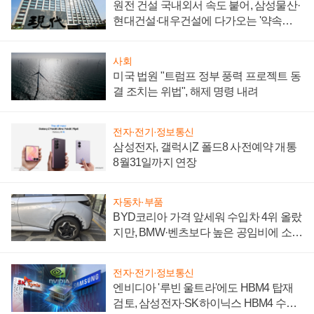
원전 건설 국내외서 속도 붙어, 삼성물산·
현대건설·대우건설에 다가오는 '약속의
시간'
사회
미국 법원 "트럼프 정부 풍력 프로젝트 동
결 조치는 위법", 해제 명령 내려
전자·전기·정보통신
삼성전자, 갤럭시Z 폴드8 사전예약 개통
8월31일까지 연장
자동차·부품
BYD코리아 가격 앞세워 수입차 4위 올랐
지만, BMW·벤츠보다 높은 공임비에 소비
자 불만 폭발
전자·전기·정보통신
엔비디아 '루빈 울트라'에도 HBM4 탑재
검토, 삼성전자·SK하이닉스 HBM4 수율