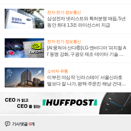
에 주도권 갈린다
전자·전기·정보통신
삼성전자 넷리스트와 특허분쟁 매듭, 5년
동안 최대 1.3조 라이선스비 지급
전자·전기·정보통신
[AI 뭉쳐야 산다⑧] LG·엔비디아 '피지컬 A
I' 동맹 강화, 구광모 제조·데이터·기술 결
집해 종합 로보틱스 기업으로
소비자·유통
이부진 야심작 '신라스테이' 서울신라호
텔보다 잘 나가, 평택·주문진·해남·건대로
성장판 더 넓힌다
기사댓글
0
개