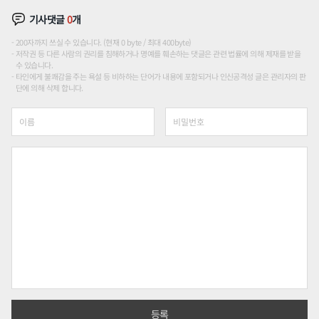
기사댓글
0
개
200자까지 쓰실 수 있습니다. (현재 0 byte / 최대 400byte)
저작권 등 다른 사람의 권리를 침해하거나 명예를 훼손하는 댓글은 관련 법률에 의해 제재를 받을
수 있습니다.
타인에게 불쾌감을 주는 욕설 등 비하하는 단어가 내용에 포함되거나 인신공격성 글은 관리자의 판
단에 의해 삭제 합니다.