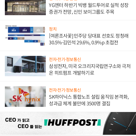
YG엔터 하반기 빅뱅 월드투어로 실적 성장
증권가 전망, 신인 보이그룹도 주목
정치
[여론조사꽃] 민주당 당대표 선호도 정청래
30.5%·김민석 29.6%, 0.9%p 초접전
전자·전기·정보통신
삼성전자, 미국 오크리지국립연구소와 극저
온 히트펌프 개발하기로
전자·전기·정보통신
SK하이닉스 통합노조 설립 움직임 본격화,
성과급 체계 불만에 3500명 결집