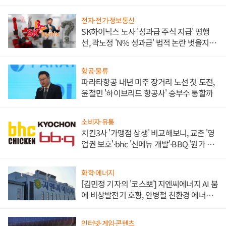
각
전자·전기·정보통신
SK하이닉스 노사 '성과급 주식 지급' 평행
선, 곽노정 'N% 성과급' 법적 논란 벗을지 주
목
항공·물류
파라타항공 내년 미주 장거리 노선 첫 도전,
윤철민 '하이브리드 항공사' 승부수 통할까
소비자·유통
치킨3사 '가맹점 상생' 비교해보니, 교촌 '영
업권 보호'·bhc '신메뉴 개발'·BBQ '원가 부
담'
화학·에너지
[김민정 기자의 '코스뽀'] 지엔씨에너지 AI 붐
에 비상발전기 호황, 안병철 친환경 에너지
발전전문기업 향한다
인터넷·게임·콘텐츠