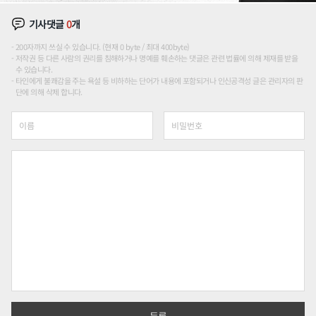
기사댓글
0
개
200자까지 쓰실 수 있습니다. (현재 0 byte / 최대 400byte)
저작권 등 다른 사람의 권리를 침해하거나 명예를 훼손하는 댓글은 관련 법률에 의해 제재를 받을
수 있습니다.
타인에게 불쾌감을 주는 욕설 등 비하하는 단어가 내용에 포함되거나 인신공격성 글은 관리자의 판
단에 의해 삭제 합니다.