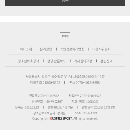
PC버전
회사소개
윤리강령
개인정보처리방침
이용자위원회
청소년보호정책
정정·반론보도
기사심의규정
불편신고
서울특별시 성동구 성수일로 39-34 서울숲더스페이스 12층
대표전화 : 1800-6522
팩스 : 070-4015-8658
편집국 : 070-4010-8512
사업본부 : 070-4010-7078
등록번호 : 서울 아 02897
제호 : 비즈니스포스트
등록일: 2013.11.13
발행·편집인 : 강석운
발행일자: 2013년 12월 2일
청소년보호책임자 : 강석운
ISSN : 2636-171X
Copyright ⓒ
B
USINESSPOST
. All rights reserved.