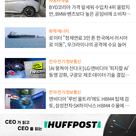
자동차·부품
BYD코리아 가격 앞세워 수입차 4위 올랐지
만, BMW·벤츠보다 높은 공임비에 소비자
불만 폭발
화학·에너지
로이터 "정제연료 3만 톤 한국에서 러시아
로 이동", 우크라이나의 공격에 수요 늘어
전자·전기·정보통신
[AI 뭉쳐야 산다⑧] LG·엔비디아 '피지컬 AI'
동맹 강화, 구광모 제조·데이터·기술 결집
해 종합 로보틱스 기업으로
전자·전기·정보통신
엔비디아 '루빈 울트라'에도 HBM4 탑재 검
토, 삼성전자·SK하이닉스 HBM4 수율에 주
도권 갈린다