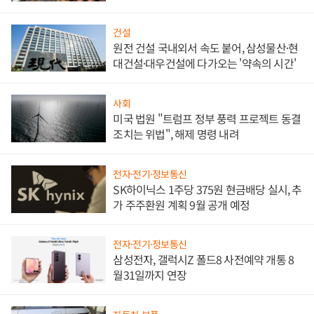
대비"
건설
원전 건설 국내외서 속도 붙어, 삼성물산·현
대건설·대우건설에 다가오는 '약속의 시간'
사회
미국 법원 "트럼프 정부 풍력 프로젝트 동결
조치는 위법", 해제 명령 내려
전자·전기·정보통신
SK하이닉스 1주당 375원 현금배당 실시, 추
가 주주환원 계획 9월 공개 예정
전자·전기·정보통신
삼성전자, 갤럭시Z 폴드8 사전예약 개통 8
월31일까지 연장