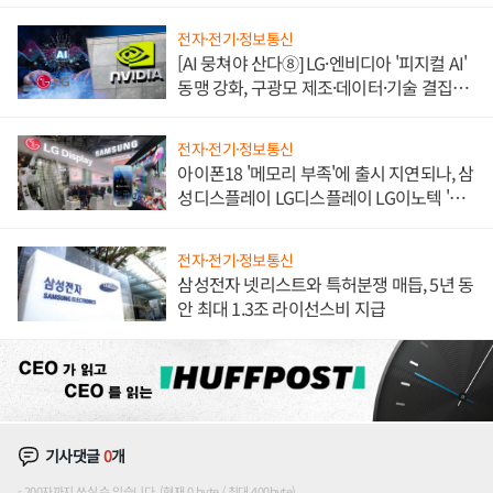
전자·전기·정보통신
[AI 뭉쳐야 산다⑧] LG·엔비디아 '피지컬 AI'
동맹 강화, 구광모 제조·데이터·기술 결집
해 종합 로보틱스 기업으로
전자·전기·정보통신
아이폰18 '메모리 부족'에 출시 지연되나, 삼
성디스플레이 LG디스플레이 LG이노텍 '탈
애플' 수익 다각화 속도
전자·전기·정보통신
삼성전자 넷리스트와 특허분쟁 매듭, 5년 동
안 최대 1.3조 라이선스비 지급
기사댓글
0
개
200자까지 쓰실 수 있습니다. (현재 0 byte / 최대 400byte)