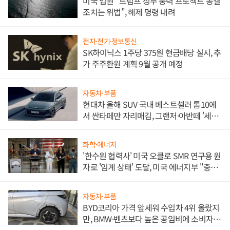
미국 법원 "트럼프 정부 풍력 프로젝트 동결
조치는 위법", 해제 명령 내려
전자·전기·정보통신
SK하이닉스 1주당 375원 현금배당 실시, 추
가 주주환원 계획 9월 공개 예정
자동차·부품
현대차 올해 SUV 국내 베스트셀러 톱10에
서 싼타페만 자리매김, 그랜저·아반떼 '세단
쌍끌이'로 내수 방어
화학·에너지
'한수원 협력사' 미국 오클로 SMR 연구용 원
자로 '임계 상태' 도달, 미국 에너지부 "중요
한 이정표"
자동차·부품
BYD코리아 가격 앞세워 수입차 4위 올랐지
만, BMW·벤츠보다 높은 공임비에 소비자
불만 폭발