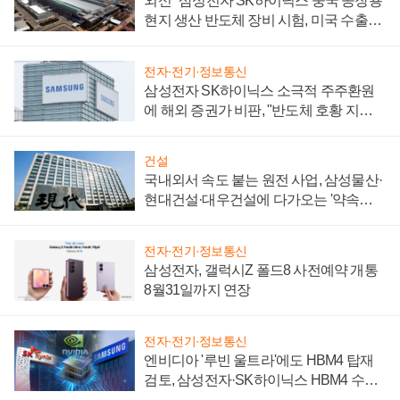
외신 "삼성전자 SK하이닉스 중국 공장용
현지 생산 반도체 장비 시험, 미국 수출통
제 대비"
전자·전기·정보통신
삼성전자 SK하이닉스 소극적 주주환원
에 해외 증권가 비판, "반도체 호황 지속
성 의문"
건설
국내외서 속도 붙는 원전 사업, 삼성물산·
현대건설·대우건설에 다가오는 '약속의
시간'
전자·전기·정보통신
삼성전자, 갤럭시Z 폴드8 사전예약 개통
8월31일까지 연장
전자·전기·정보통신
엔비디아 '루빈 울트라'에도 HBM4 탑재
검토, 삼성전자·SK하이닉스 HBM4 수율
에 주도권 갈린다