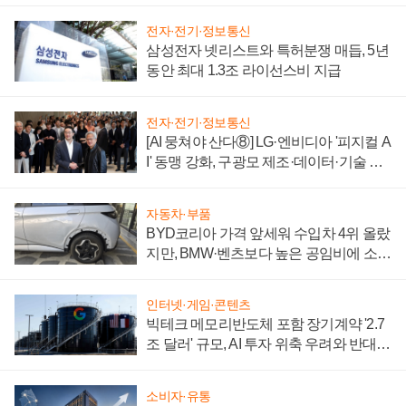
전자·전기·정보통신
삼성전자 넷리스트와 특허분쟁 매듭, 5년
동안 최대 1.3조 라이선스비 지급
전자·전기·정보통신
[AI 뭉쳐야 산다⑧] LG·엔비디아 '피지컬 A
I' 동맹 강화, 구광모 제조·데이터·기술 결
집해 종합 로보틱스 기업으로
자동차·부품
BYD코리아 가격 앞세워 수입차 4위 올랐
지만, BMW·벤츠보다 높은 공임비에 소비
자 불만 폭발
인터넷·게임·콘텐츠
빅테크 메모리반도체 포함 장기계약 '2.7
조 달러' 규모, AI 투자 위축 우려와 반대
신호
소비자·유통