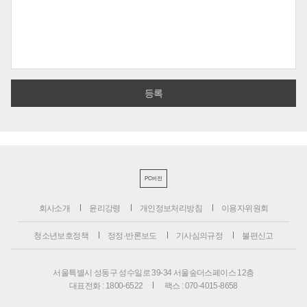
PC버전
회사소개
윤리강령
개인정보처리방침
이용자위원회
청소년보호정책
정정·반론보도
기사심의규정
불편신고
서울특별시 성동구 성수일로 39-34 서울숲더스페이스 12층
대표전화 : 1800-6522
팩스 : 070-4015-8658