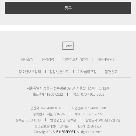
PC버전
회사소개
윤리강령
개인정보처리방침
이용자위원회
청소년보호정책
정정·반론보도
기사심의규정
불편신고
서울특별시 성동구 성수일로 39-34 서울숲더스페이스 12층
대표전화 : 1800-6522
팩스 : 070-4015-8658
편집국 : 070-4010-8512
사업본부 : 070-4010-7078
등록번호 : 서울 아 02897
제호 : 비즈니스포스트
등록일: 2013.11.13
발행·편집인 : 강석운
발행일자: 2013년 12월 2일
청소년보호책임자 : 강석운
ISSN : 2636-171X
Copyright ⓒ
B
USINESSPOST
. All rights reserved.