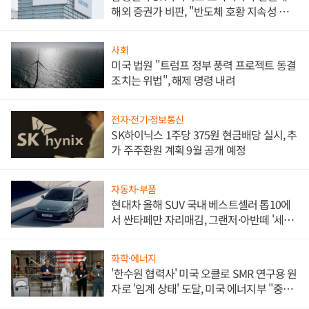
해외 증권가 비판, "반도체 호황 지속성 의
문"
사회
미국 법원 "트럼프 정부 풍력 프로젝트 동결
조치는 위법", 해제 명령 내려
전자·전기·정보통신
SK하이닉스 1주당 375원 현금배당 실시, 추
가 주주환원 계획 9월 공개 예정
자동차·부품
현대차 올해 SUV 국내 베스트셀러 톱10에
서 싼타페만 자리매김, 그랜저·아반떼 '세단
쌍끌이'로 내수 방어
화학·에너지
'한수원 협력사' 미국 오클로 SMR 연구용 원
자로 '임계 상태' 도달, 미국 에너지부 "중요
한 이정표"