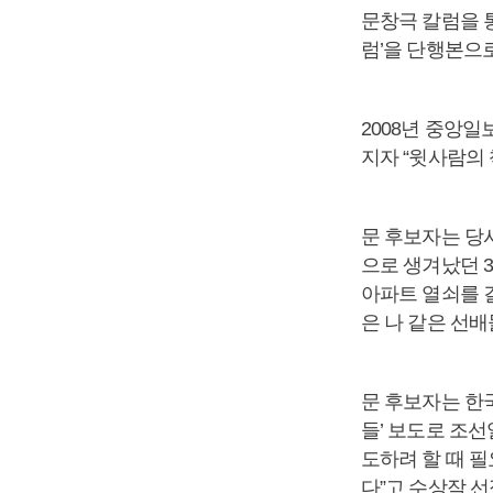
문창극 칼럼을 통
럼’을 단행본으
2008년 중앙
지자 “윗사람의
문 후보자는 당
으로 생겨났던 3
아파트 열쇠를 
은 나 같은 선
문 후보자는 한
들’ 보도로 조선
도하려 할 때 
다”고 수상작 선