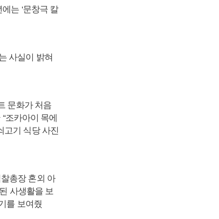
년에는 ‘문창극 칼
는 사실이 밝혀
트 문화가 처음
국 “조카아이 목에
쇠고기 식당 사진
검찰총장 혼외 아
선된 사생활을 보
용기를 보여줬