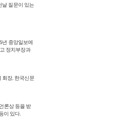
런날 질문이 있는
75년 중앙일보에
냈고 정치부장과
 회장, 한국신문
성언론상 등을 받
등이 있다.