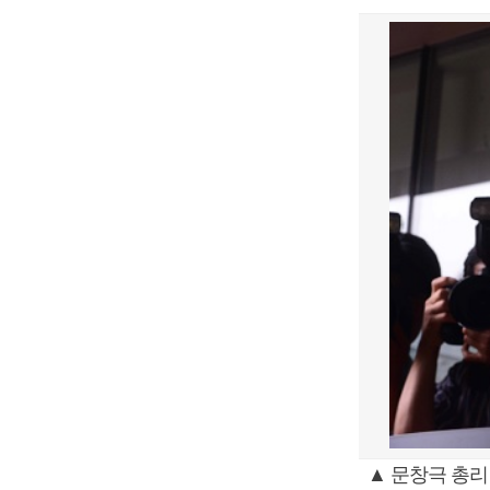
▲ 문창극 총리