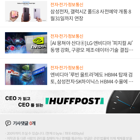
전자·전기·정보통신
삼성전자, 갤럭시Z 폴드8 사전예약 개통 8
월31일까지 연장
전자·전기·정보통신
[AI 뭉쳐야 산다⑧] LG·엔비디아 '피지컬 AI'
동맹 강화, 구광모 제조·데이터·기술 결집
해 종합 로보틱스 기업으로
전자·전기·정보통신
엔비디아 '루빈 울트라'에도 HBM4 탑재 검
토, 삼성전자·SK하이닉스 HBM4 수율에 주
도권 갈린다
기사댓글
0
개
200자까지 쓰실 수 있습니다. (현재 0 byte / 최대 400byte)
저작권 등 다른 사람의 권리를 침해하거나 명예를 훼손하는 댓글은 관련 법률에 의해 제재를 받을