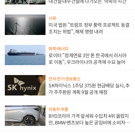
대건설·대우건설에 다가오는 '약속의 시간'
사회
미국 법원 "트럼프 정부 풍력 프로젝트 동결
조치는 위법", 해제 명령 내려
화학·에너지
로이터 "정제연료 3만 톤 한국에서 러시아
로 이동", 우크라이나의 공격에 수요 늘어
전자·전기·정보통신
SK하이닉스 1주당 375원 현금배당 실시, 추
가 주주환원 계획 9월 공개 예정
자동차·부품
BYD코리아 가격 앞세워 수입차 4위 올랐지
만, BMW·벤츠보다 높은 공임비에 소비자
불만 폭발