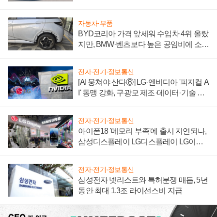
'세단 쌍끌이'로 내수 방어
자동차·부품
BYD코리아 가격 앞세워 수입차 4위 올랐
지만, BMW·벤츠보다 높은 공임비에 소비
자 불만 폭발
전자·전기·정보통신
[AI 뭉쳐야 산다⑧] LG·엔비디아 '피지컬 A
I' 동맹 강화, 구광모 제조·데이터·기술 결
집해 종합 로보틱스 기업으로
전자·전기·정보통신
아이폰18 '메모리 부족'에 출시 지연되나,
삼성디스플레이 LG디스플레이 LG이노
텍 '탈애플' 수익 다각화 속도
전자·전기·정보통신
삼성전자 넷리스트와 특허분쟁 매듭, 5년
동안 최대 1.3조 라이선스비 지급