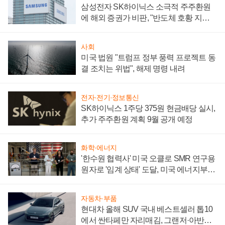
삼성전자 SK하이닉스 소극적 주주환원
에 해외 증권가 비판, "반도체 호황 지속
성 의문"
사회
미국 법원 "트럼프 정부 풍력 프로젝트 동
결 조치는 위법", 해제 명령 내려
전자·전기·정보통신
SK하이닉스 1주당 375원 현금배당 실시,
추가 주주환원 계획 9월 공개 예정
화학·에너지
'한수원 협력사' 미국 오클로 SMR 연구용
원자로 '임계 상태' 도달, 미국 에너지부
"중요한 이정표"
자동차·부품
현대차 올해 SUV 국내 베스트셀러 톱10
에서 싼타페만 자리매김, 그랜저·아반떼