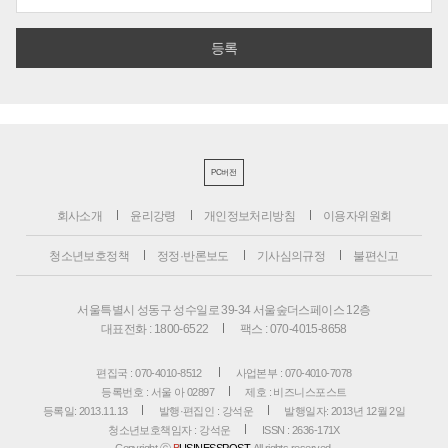
PC버전
회사소개
윤리강령
개인정보처리방침
이용자위원회
청소년보호정책
정정·반론보도
기사심의규정
불편신고
서울특별시 성동구 성수일로 39-34 서울숲더스페이스 12층
대표전화 : 1800-6522
팩스 : 070-4015-8658
편집국 : 070-4010-8512
사업본부 : 070-4010-7078
등록번호 : 서울 아 02897
제호 : 비즈니스포스트
등록일: 2013.11.13
발행·편집인 : 강석운
발행일자: 2013년 12월 2일
청소년보호책임자 : 강석운
ISSN : 2636-171X