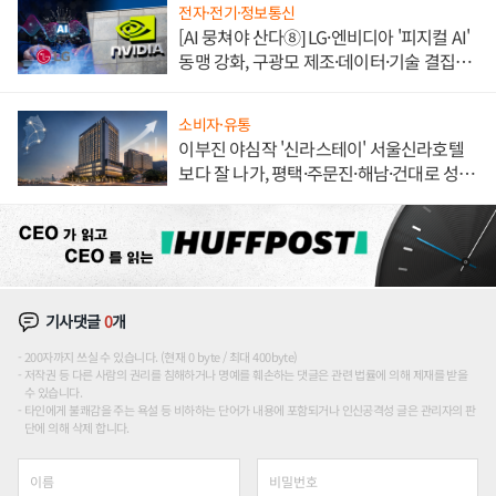
전자·전기·정보통신
[AI 뭉쳐야 산다⑧] LG·엔비디아 '피지컬 AI'
동맹 강화, 구광모 제조·데이터·기술 결집
해 종합 로보틱스 기업으로
소비자·유통
이부진 야심작 '신라스테이' 서울신라호텔
보다 잘 나가, 평택·주문진·해남·건대로 성
장판 더 넓힌다
기사댓글
0
개
200자까지 쓰실 수 있습니다. (현재 0 byte / 최대 400byte)
저작권 등 다른 사람의 권리를 침해하거나 명예를 훼손하는 댓글은 관련 법률에 의해 제재를 받을
수 있습니다.
타인에게 불쾌감을 주는 욕설 등 비하하는 단어가 내용에 포함되거나 인신공격성 글은 관리자의 판
단에 의해 삭제 합니다.