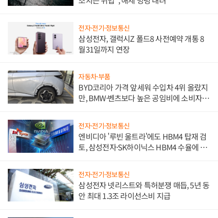
전자·전기·정보통신
삼성전자, 갤럭시Z 폴드8 사전예약 개통 8
월31일까지 연장
자동차·부품
BYD코리아 가격 앞세워 수입차 4위 올랐지
만, BMW·벤츠보다 높은 공임비에 소비자
불만 폭발
전자·전기·정보통신
엔비디아 '루빈 울트라'에도 HBM4 탑재 검
토, 삼성전자·SK하이닉스 HBM4 수율에 주
도권 갈린다
전자·전기·정보통신
삼성전자 넷리스트와 특허분쟁 매듭, 5년 동
안 최대 1.3조 라이선스비 지급