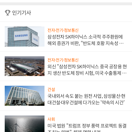
인기기사
전자·전기·정보통신
삼성전자 SK하이닉스 소극적 주주환원에
해외 증권가 비판, "반도체 호황 지속성 의
문"
전자·전기·정보통신
외신 "삼성전자 SK하이닉스 중국 공장용 현
지 생산 반도체 장비 시험, 미국 수출통제 대
비"
건설
국내외서 속도 붙는 원전 사업, 삼성물산·현
대건설·대우건설에 다가오는 '약속의 시간'
사회
미국 법원 "트럼프 정부 풍력 프로젝트 동결
조치는 위법", 해제 명령 내려