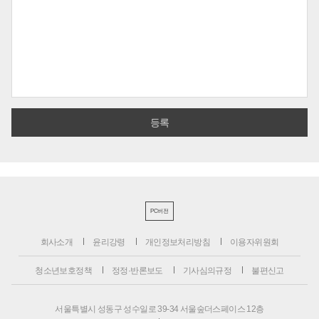
PC버전
회사소개
윤리강령
개인정보처리방침
이용자위원회
청소년보호정책
정정·반론보도
기사심의규정
불편신고
서울특별시 성동구 성수일로 39-34 서울숲더스페이스 12층