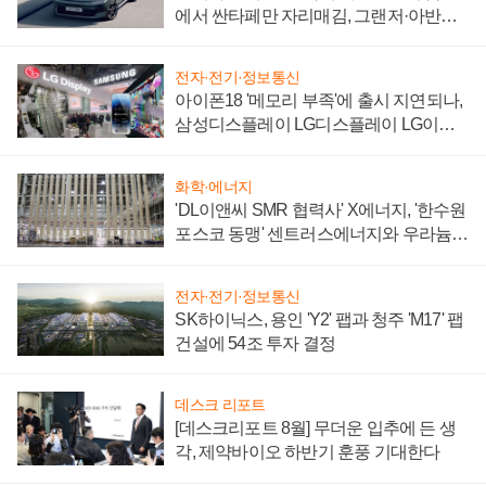
에서 싼타페만 자리매김, 그랜저·아반떼
'세단 쌍끌이'로 내수 방어
전자·전기·정보통신
아이폰18 '메모리 부족'에 출시 지연되나,
삼성디스플레이 LG디스플레이 LG이노
텍 '탈애플' 수익 다각화 속도
화학·에너지
'DL이앤씨 SMR 협력사' X에너지, '한수원
포스코 동맹' 센트러스에너지와 우라늄
계약 체결
전자·전기·정보통신
SK하이닉스, 용인 'Y2' 팹과 청주 'M17' 팹
건설에 54조 투자 결정
데스크 리포트
[데스크리포트 8월] 무더운 입추에 든 생
각, 제약바이오 하반기 훈풍 기대한다