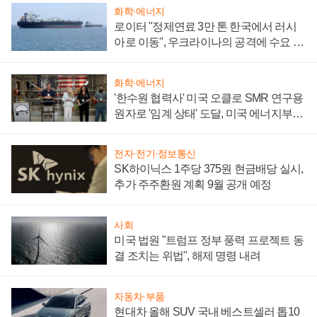
화학·에너지
로이터 "정제연료 3만 톤 한국에서 러시
아로 이동", 우크라이나의 공격에 수요 늘
어
화학·에너지
'한수원 협력사' 미국 오클로 SMR 연구용
원자로 '임계 상태' 도달, 미국 에너지부
"중요한 이정표"
전자·전기·정보통신
SK하이닉스 1주당 375원 현금배당 실시,
추가 주주환원 계획 9월 공개 예정
사회
미국 법원 "트럼프 정부 풍력 프로젝트 동
결 조치는 위법", 해제 명령 내려
자동차·부품
현대차 올해 SUV 국내 베스트셀러 톱10