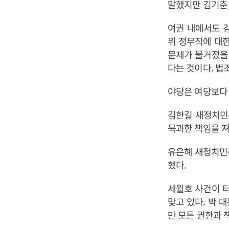
말했지만 김기춘
여권 내에서도 
위 정무직에 대
문제가 불거졌을
다는 것이다. 법
야당은 여당보다 
김한길 새정치민
묵과한 책임을 져
유은혜 새정치민
했다.
세월호 사건이 
맞고 있다. 박
만 모든 권한과 