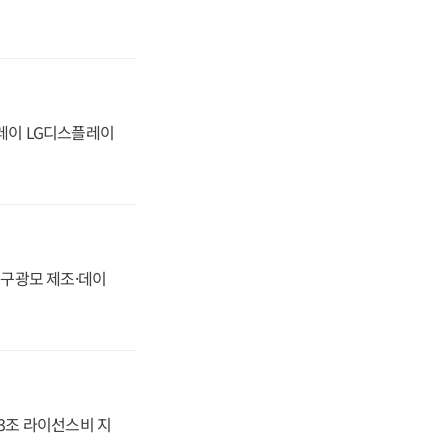
플레이 LG디스플레이
화, 구광모 제조·데이
.3조 라이선스비 지