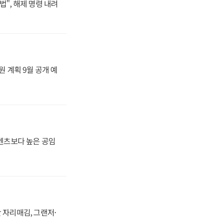
법", 해제 명령 내려
원 계획 9월 공개 예
·벤츠보다 높은 공임
 자리매김, 그랜저·