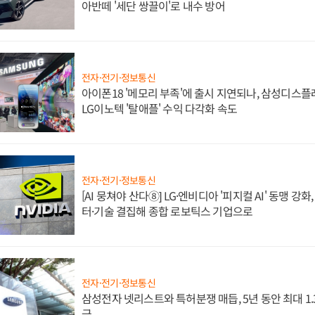
아반떼 '세단 쌍끌이'로 내수 방어
전자·전기·정보통신
아이폰18 '메모리 부족'에 출시 지연되나, 삼성디스
LG이노텍 '탈애플' 수익 다각화 속도
전자·전기·정보통신
[AI 뭉쳐야 산다⑧] LG·엔비디아 '피지컬 AI' 동맹 강
터·기술 결집해 종합 로보틱스 기업으로
전자·전기·정보통신
삼성전자 넷리스트와 특허분쟁 매듭, 5년 동안 최대 1
급