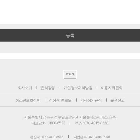
PC버전
회사소개
윤리강령
개인정보처리방침
이용자위원회
청소년보호정책
정정·반론보도
기사심의규정
불편신고
서울특별시 성동구 성수일로 39-34 서울숲더스페이스 12층
대표전화 : 1800-6522
팩스 : 070-4015-8658
편집국 : 070-4010-8512
사업본부 : 070-4010-7078