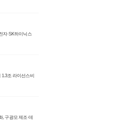
성전자·SK하이닉스
 1.3조 라이선스비
강화, 구광모 제조·데