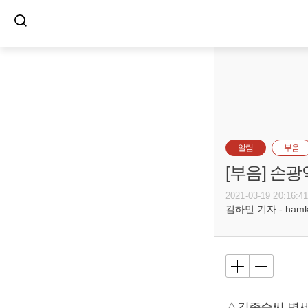
알림
부음
[부음] 손광
2021-03-19 20:16:4
김하민 기자 - hamkim
△김종순씨 별세