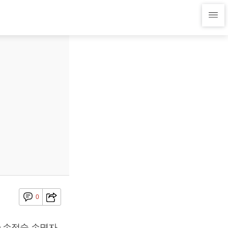
0
) 손정숙 손명자