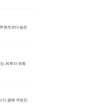
MW·벤츠보다 높은
, AI 투자 위축
가, 평택·주문진·