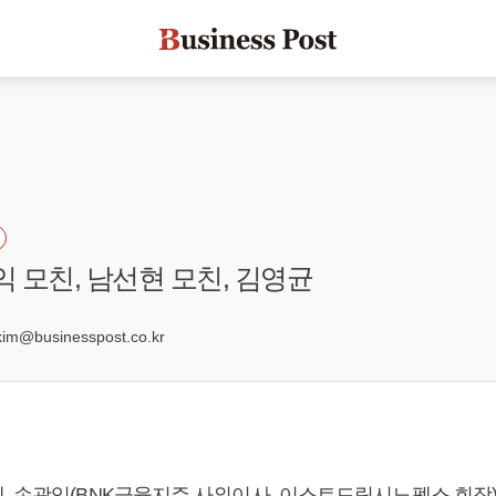
익 모친, 남선현 모친, 김영균
1
@businesspost.co.kr
, 손광익(BNK금융지주 사외이사, 이스트드림시노펙스 회장