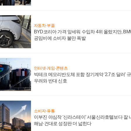
자동차·부품
BYD코리아 가격 앞세워 수입차 4위 올랐지만, B
공임비에 소비자 불만 폭발
인터넷·게임·콘텐츠
빅테크 메모리반도체 포함 장기계약 '2.7조 달러' 규모
우려와 반대 신호
소비자·유통
이부진 야심작 '신라스테이' 서울신라호텔보다 잘 나
해남·건대로 성장판 더 넓힌다