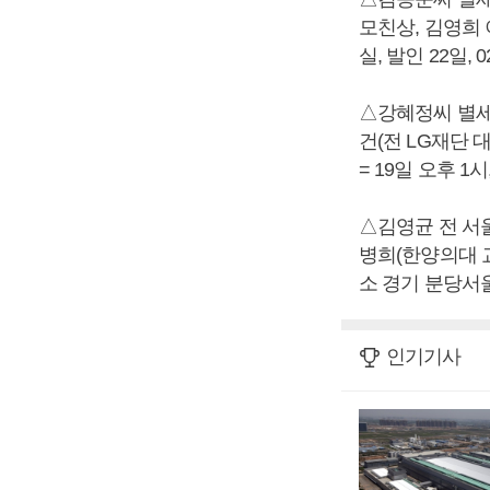
모친상, 김영희 
실, 발인 22일, 02
△강혜정씨 별세,
건(전 LG재단 
= 19일 오후 1시
△김영균 전 서
병희(한양의대 교
소 경기 분당서울대
인기기사