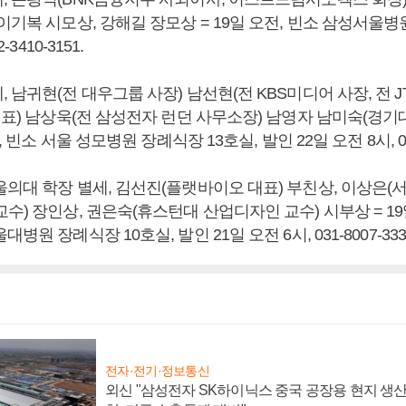
이기복 시모상, 강해길 장모상 = 19일 오전, 빈소 삼성서울
-3410-3151.
 남귀현(전 대우그룹 사장) 남선현(전 KBS미디어 사장, 전 JT
대표) 남상욱(전 삼성전자 런던 사무소장) 남영자 남미숙(경기
, 빈소 서울 성모병원 장례식장 13호실, 발인 22일 오전 8시, 02-2
울의대 학장 별세, 김선진(플랫바이오 대표) 부친상, 이상은(
수) 장인상, 권은숙(휴스턴대 산업디자인 교수) 시부상 = 19일
병원 장례식장 10호실, 발인 21일 오전 6시, 031-8007-333
전자·전기·정보통신
외신 "삼성전자 SK하이닉스 중국 공장용 현지 생산