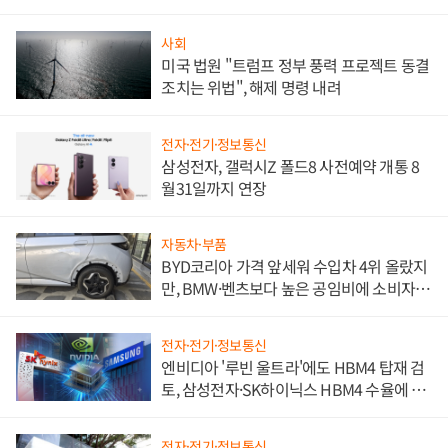
사회
미국 법원 "트럼프 정부 풍력 프로젝트 동결
조치는 위법", 해제 명령 내려
전자·전기·정보통신
삼성전자, 갤럭시Z 폴드8 사전예약 개통 8
월31일까지 연장
자동차·부품
BYD코리아 가격 앞세워 수입차 4위 올랐지
만, BMW·벤츠보다 높은 공임비에 소비자
불만 폭발
전자·전기·정보통신
엔비디아 '루빈 울트라'에도 HBM4 탑재 검
토, 삼성전자·SK하이닉스 HBM4 수율에 주
도권 갈린다
전자·전기·정보통신