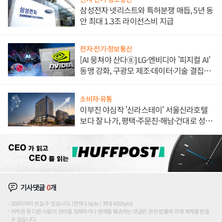
삼성전자 넷리스트와 특허분쟁 매듭, 5년 동
안 최대 1.3조 라이선스비 지급
전자·전기·정보통신
[AI 뭉쳐야 산다⑧] LG·엔비디아 '피지컬 AI'
동맹 강화, 구광모 제조·데이터·기술 결집
해 종합 로보틱스 기업으로
소비자·유통
이부진 야심작 '신라스테이' 서울신라호텔
보다 잘 나가, 평택·주문진·해남·건대로 성
장판 더 넓힌다
기사댓글
0
개
200자까지 쓰실 수 있습니다. (현재 0 byte / 최대 400byte)
저작권 등 다른 사람의 권리를 침해하거나 명예를 훼손하는 댓글은 관련 법률에 의해 제재를 받을
수 있습니다.