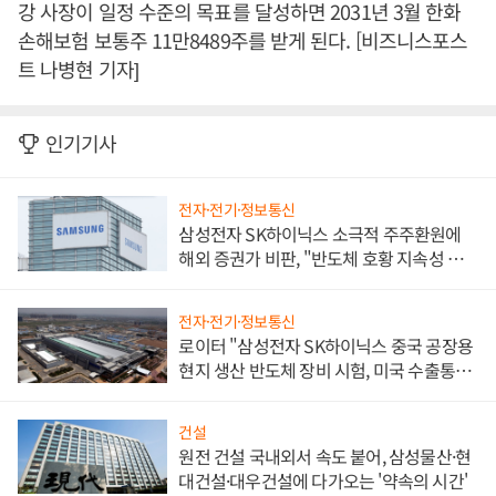
강 사장이 일정 수준의 목표를 달성하면 2031년 3월 한화
손해보험 보통주 11만8489주를 받게 된다. [비즈니스포스
트 나병현 기자]
인기기사
전자·전기·정보통신
삼성전자 SK하이닉스 소극적 주주환원에
해외 증권가 비판, "반도체 호황 지속성 의
문"
전자·전기·정보통신
로이터 "삼성전자 SK하이닉스 중국 공장용
현지 생산 반도체 장비 시험, 미국 수출통제
대비"
건설
원전 건설 국내외서 속도 붙어, 삼성물산·현
대건설·대우건설에 다가오는 '약속의 시간'