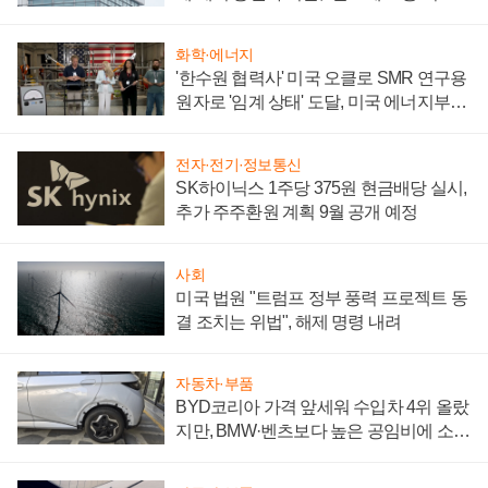
성 의문"
화학·에너지
'한수원 협력사' 미국 오클로 SMR 연구용
원자로 '임계 상태' 도달, 미국 에너지부
"중요한 이정표"
전자·전기·정보통신
SK하이닉스 1주당 375원 현금배당 실시,
추가 주주환원 계획 9월 공개 예정
사회
미국 법원 "트럼프 정부 풍력 프로젝트 동
결 조치는 위법", 해제 명령 내려
자동차·부품
BYD코리아 가격 앞세워 수입차 4위 올랐
지만, BMW·벤츠보다 높은 공임비에 소비
자 불만 폭발