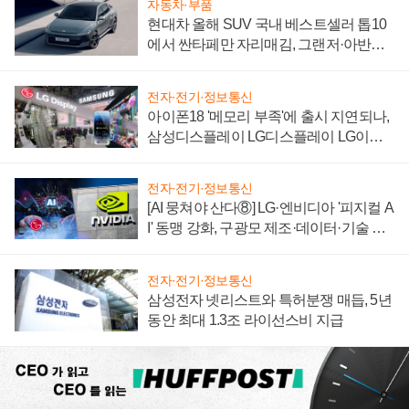
자동차·부품
현대차 올해 SUV 국내 베스트셀러 톱10
에서 싼타페만 자리매김, 그랜저·아반떼
'세단 쌍끌이'로 내수 방어
전자·전기·정보통신
아이폰18 '메모리 부족'에 출시 지연되나,
삼성디스플레이 LG디스플레이 LG이노
텍 '탈애플' 수익 다각화 속도
전자·전기·정보통신
[AI 뭉쳐야 산다⑧] LG·엔비디아 '피지컬 A
I' 동맹 강화, 구광모 제조·데이터·기술 결
집해 종합 로보틱스 기업으로
전자·전기·정보통신
삼성전자 넷리스트와 특허분쟁 매듭, 5년
동안 최대 1.3조 라이선스비 지급