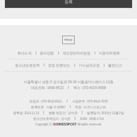
PC버전
회사소개
윤리강령
개인정보처리방침
이용자위원회
청소년보호정책
정정·반론보도
기사심의규정
불편신고
서울특별시 성동구 성수일로 39-34 서울숲더스페이스 12층
대표전화 : 1800-6522
팩스 : 070-4015-8658
편집국 : 070-4010-8512
사업본부 : 070-4010-7078
등록번호 : 서울 아 02897
제호 : 비즈니스포스트
등록일: 2013.11.13
발행·편집인 : 강석운
발행일자: 2013년 12월 2일
청소년보호책임자 : 강석운
ISSN : 2636-171X
Copyright ⓒ
B
USINESSPOST
. All rights reserved.