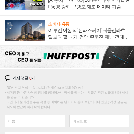
[AI 뭉쳐야 산다⑧] LG·엔비디아 '피지컬 A
I' 동맹 강화, 구광모 제조·데이터·기술 결
집해 종합 로보틱스 기업으로
소비자·유통
이부진 야심작 '신라스테이' 서울신라호
텔보다 잘 나가, 평택·주문진·해남·건대로
성장판 더 넓힌다
기사댓글
0
개
200자까지 쓰실 수 있습니다. (현재 0 byte / 최대 400byte)
저작권 등 다른 사람의 권리를 침해하거나 명예를 훼손하는 댓글은 관련 법률에 의해 제재
를 받을 수 있습니다.
타인에게 불쾌감을 주는 욕설 등 비하하는 단어가 내용에 포함되거나 인신공격성 글은 관
리자의 판단에 의해 삭제 합니다.