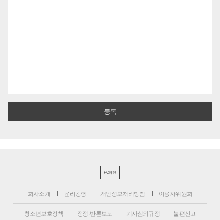
PC버전
회사소개
윤리강령
개인정보처리방침
이용자위원회
청소년보호정책
정정·반론보도
기사심의규정
불편신고