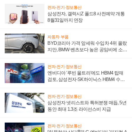
전자·전기·정보통신
삼성전자, 갤럭시Z 폴드8 사전예약 개통
8월31일까지 연장
자동차·부품
BYD코리아 가격 앞세워 수입차 4위 올랐
지만, BMW·벤츠보다 높은 공임비에 소비
자 불만 폭발
전자·전기·정보통신
엔비디아 '루빈 울트라'에도 HBM4 탑재
검토, 삼성전자·SK하이닉스 HBM4 수율
에 주도권 갈린다
전자·전기·정보통신
삼성전자 넷리스트와 특허분쟁 매듭, 5년
동안 최대 1.3조 라이선스비 지급
전자·전기·정보통신