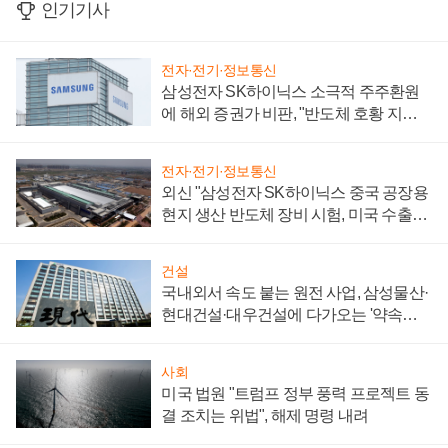
인기기사
전자·전기·정보통신
삼성전자 SK하이닉스 소극적 주주환원
에 해외 증권가 비판, "반도체 호황 지속
성 의문"
전자·전기·정보통신
외신 "삼성전자 SK하이닉스 중국 공장용
현지 생산 반도체 장비 시험, 미국 수출통
제 대비"
건설
국내외서 속도 붙는 원전 사업, 삼성물산·
현대건설·대우건설에 다가오는 '약속의
시간'
사회
미국 법원 "트럼프 정부 풍력 프로젝트 동
결 조치는 위법", 해제 명령 내려