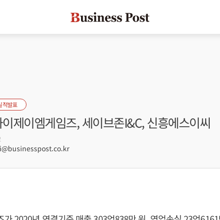
실적발표
와이제이엠게임즈, 세이브존I&C, 신흥에스이씨
2
businesspost.co.kr
2020년 연결기준 매출 303억838만 원, 영업손실 23억6161만