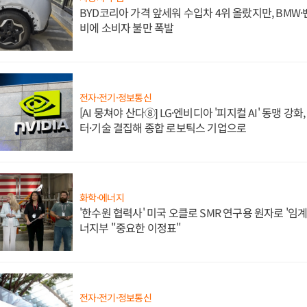
BYD코리아 가격 앞세워 수입차 4위 올랐지만, BMW
비에 소비자 불만 폭발
전자·전기·정보통신
[AI 뭉쳐야 산다⑧] LG·엔비디아 '피지컬 AI' 동맹 강
터·기술 결집해 종합 로보틱스 기업으로
화학·에너지
'한수원 협력사' 미국 오클로 SMR 연구용 원자로 '임계 
너지부 "중요한 이정표"
전자·전기·정보통신