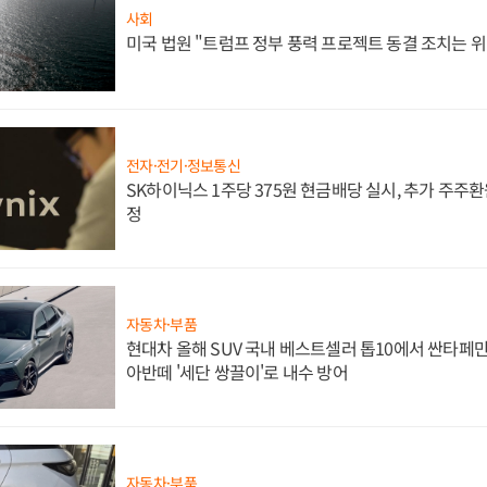
사회
미국 법원 "트럼프 정부 풍력 프로젝트 동결 조치는 위
전자·전기·정보통신
SK하이닉스 1주당 375원 현금배당 실시, 추가 주주환
정
자동차·부품
현대차 올해 SUV 국내 베스트셀러 톱10에서 싼타페만
아반떼 '세단 쌍끌이'로 내수 방어
자동차·부품