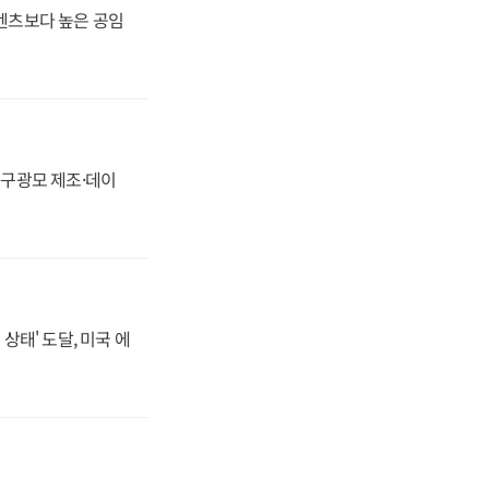
·벤츠보다 높은 공임
화, 구광모 제조·데이
상태' 도달, 미국 에