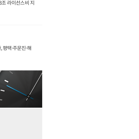
.3조 라이선스비 지
, 평택·주문진·해