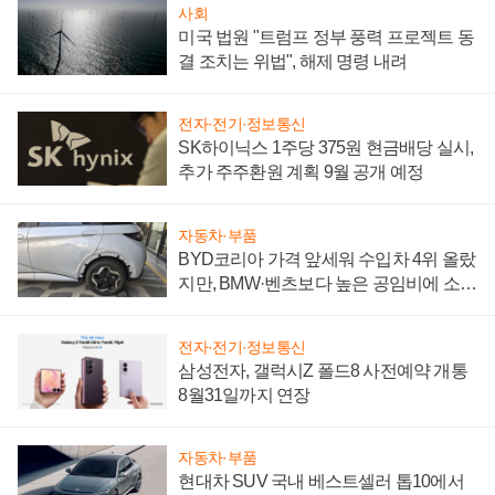
사회
미국 법원 "트럼프 정부 풍력 프로젝트 동
결 조치는 위법", 해제 명령 내려
전자·전기·정보통신
SK하이닉스 1주당 375원 현금배당 실시,
추가 주주환원 계획 9월 공개 예정
자동차·부품
BYD코리아 가격 앞세워 수입차 4위 올랐
지만, BMW·벤츠보다 높은 공임비에 소비
자 불만 폭발
전자·전기·정보통신
삼성전자, 갤럭시Z 폴드8 사전예약 개통
8월31일까지 연장
자동차·부품
현대차 SUV 국내 베스트셀러 톱10에서