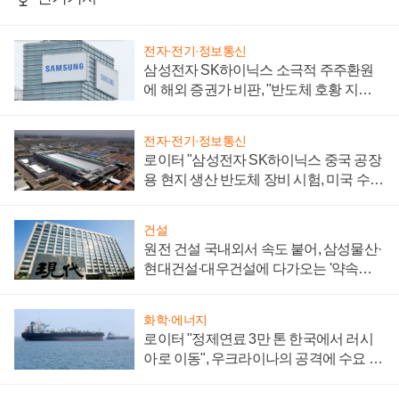
전자·전기·정보통신
삼성전자 SK하이닉스 소극적 주주환원
에 해외 증권가 비판, "반도체 호황 지속
성 의문"
전자·전기·정보통신
로이터 "삼성전자 SK하이닉스 중국 공장
용 현지 생산 반도체 장비 시험, 미국 수출
통제 대비"
건설
원전 건설 국내외서 속도 붙어, 삼성물산·
현대건설·대우건설에 다가오는 '약속의
시간'
화학·에너지
로이터 "정제연료 3만 톤 한국에서 러시
아로 이동", 우크라이나의 공격에 수요 늘
어