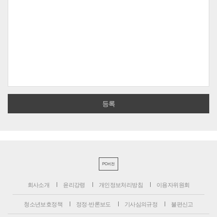
PC버전
회사소개
윤리강령
개인정보처리방침
이용자위원회
청소년보호정책
정정·반론보도
기사심의규정
불편신고