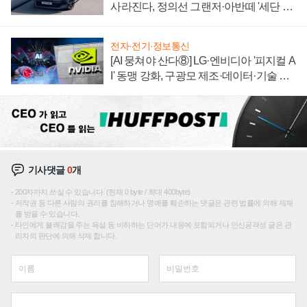
사라진다, 정의선 그랜저·아반떼 '세단 쌍
끌이'로 내수 방어
전자·전기·정보통신
[AI 뭉쳐야 산다⑧] LG·엔비디아 '피지컬 A
I' 동맹 강화, 구광모 제조·데이터·기술 결
집해 종합 로보틱스 기업으로
기사댓글
0
개
200자까지 쓰실 수 있습니다. (현재 0 byte / 최대 400byte)
저작권 등 다른 사람의 권리를 침해하거나 명예를 훼손하는 댓글은 관련 법률에 의해 제재
를 받을 수 있습니다.
타인에게 불쾌감을 주는 욕설 등 비하하는 단어가 내용에 포함되거나 인신공격성 글은 관
리자의 판단에 의해 삭제 합니다.