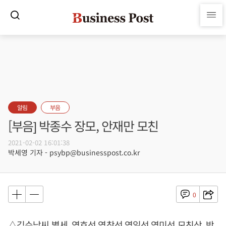
알림
부음
[부음] 박종수 장모, 안재만 모친
2021-02-02 16:01:38
박세영 기자 - psybp@businesspost.co.kr
0
△김수남씨 별세, 염호선 염창선 염일선 염미선 모친상, 박