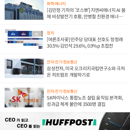
화학·에너지
[김민정 기자의 '코스뽀'] 지엔씨에너지 AI 붐
에 비상발전기 호황, 안병철 친환경 에너지
발전전문기업 향한다
정치
[여론조사꽃] 민주당 당대표 선호도 정청래
30.5%·김민석 29.6%, 0.9%p 초접전
전자·전기·정보통신
삼성전자, 미국 오크리지국립연구소와 극저
온 히트펌프 개발하기로
전자·전기·정보통신
SK하이닉스 통합노조 설립 움직임 본격화,
성과급 체계 불만에 3500명 결집