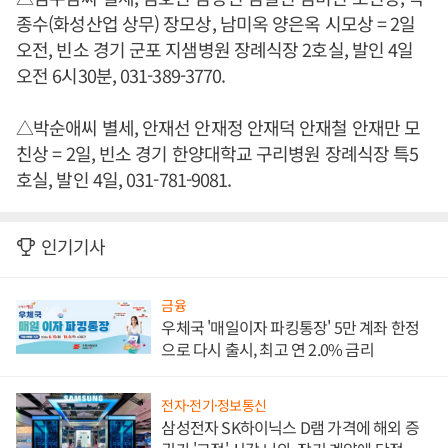
종수(화성산업 상무) 장모상, 남미옥 양은옥 시모상 = 2일
오전, 빈소 경기 군포 지샘병원 장례식장 2호실, 발인 4일
오전 6시30분, 031-389-3770.
△박순애씨 별세, 안재선 안재정 안재덕 안재철 안재만 모
친상 = 2일, 빈소 경기 한양대학교 구리병원 장례식장 특5
호실, 발인 4일, 031-781-9081.
인기기사
금융
우체국 '매일이자 파킹통장' 5만 계좌 한정
으로 다시 출시, 최고 연 2.0% 금리
전자·전기·정보통신
삼성전자 SK하이닉스 D램 가격에 해외 증