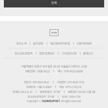
PC버전
회사소개
윤리강령
개인정보처리방침
이용자위원회
청소년보호정책
정정·반론보도
기사심의규정
불편신고
서울특별시 성동구 성수일로 39-34 서울숲더스페이스 12층
대표전화 : 1800-6522
팩스 : 070-4015-8658
편집국 : 070-4010-8512
사업본부 : 070-4010-7078
등록번호 : 서울 아 02897
제호 : 비즈니스포스트
등록일: 2013.11.13
발행·편집인 : 강석운
발행일자: 2013년 12월 2일
청소년보호책임자 : 강석운
ISSN : 2636-171X
Copyright ⓒ
B
USINESSPOST
. All rights reserved.