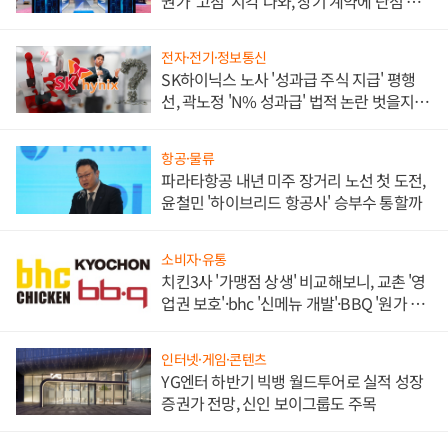
권가 '고점' 시각 나와, 장기 계약에 단점 부
각
전자·전기·정보통신
SK하이닉스 노사 '성과급 주식 지급' 평행
선, 곽노정 'N% 성과급' 법적 논란 벗을지 주
목
항공·물류
파라타항공 내년 미주 장거리 노선 첫 도전,
윤철민 '하이브리드 항공사' 승부수 통할까
소비자·유통
치킨3사 '가맹점 상생' 비교해보니, 교촌 '영
업권 보호'·bhc '신메뉴 개발'·BBQ '원가 부
담'
인터넷·게임·콘텐츠
YG엔터 하반기 빅뱅 월드투어로 실적 성장
증권가 전망, 신인 보이그룹도 주목