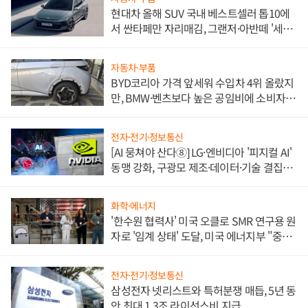
현대차 올해 SUV 국내 베스트셀러 톱10에
서 싼타페만 자리매김, 그랜저·아반떼 '세단
쌍끌이'로 내수 방어
자동차·부품
BYD코리아 가격 앞세워 수입차 4위 올랐지
만, BMW·벤츠보다 높은 공임비에 소비자
불만 폭발
전자·전기·정보통신
[AI 뭉쳐야 산다⑧] LG·엔비디아 '피지컬 AI'
동맹 강화, 구광모 제조·데이터·기술 결집
해 종합 로보틱스 기업으로
화학·에너지
'한수원 협력사' 미국 오클로 SMR 연구용 원
자로 '임계 상태' 도달, 미국 에너지부 "중요
한 이정표"
전자·전기·정보통신
삼성전자 넷리스트와 특허분쟁 매듭, 5년 동
안 최대 1.3조 라이선스비 지급