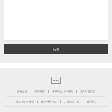
PC버전
회사소개
윤리강령
개인정보처리방침
이용자위원회
청소년보호정책
정정·반론보도
기사심의규정
불편신고