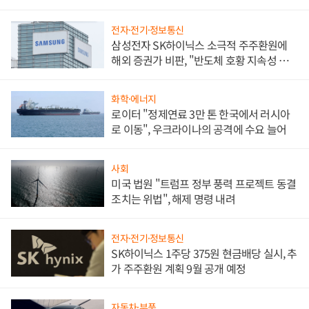
전자·전기·정보통신
삼성전자 SK하이닉스 소극적 주주환원에
해외 증권가 비판, "반도체 호황 지속성 의
문"
화학·에너지
로이터 "정제연료 3만 톤 한국에서 러시아
로 이동", 우크라이나의 공격에 수요 늘어
사회
미국 법원 "트럼프 정부 풍력 프로젝트 동결
조치는 위법", 해제 명령 내려
전자·전기·정보통신
SK하이닉스 1주당 375원 현금배당 실시, 추
가 주주환원 계획 9월 공개 예정
자동차·부품