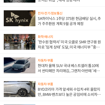
전자·전기·정보통신
SK하이닉스 1주당 375원 현금배당 실시, 추
가 주주환원 계획 9월 공개 예정
화학·에너지
'한수원 협력사' 미국 오클로 SMR 연구용 원
자로 '임계 상태' 도달, 미국 에너지부 "중요
한 이정표"
자동차·부품
현대차 올해 SUV 국내 베스트셀러 톱10에
서 싼타페만 자리매김, 그랜저·아반떼 '세단
쌍끌이'로 내수 방어
자동차·부품
BYD코리아 가격 앞세워 수입차 4위 올랐지
만, BMW·벤츠보다 높은 공임비에 소비자
불만 폭발