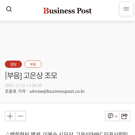
알림
부음
[부음] 고은상 조모
2020-12-15 11:06:20
조윤호 기자 - uknow@businesspost.co.kr
0
△백희현씨 별세, 이복순 시모상, 고은상(MBC 인권사회팀