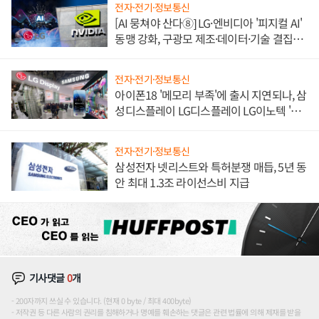
전자·전기·정보통신
[AI 뭉쳐야 산다⑧] LG·엔비디아 '피지컬 AI'
동맹 강화, 구광모 제조·데이터·기술 결집
해 종합 로보틱스 기업으로
전자·전기·정보통신
아이폰18 '메모리 부족'에 출시 지연되나, 삼
성디스플레이 LG디스플레이 LG이노텍 '탈
애플' 수익 다각화 속도
전자·전기·정보통신
삼성전자 넷리스트와 특허분쟁 매듭, 5년 동
안 최대 1.3조 라이선스비 지급
기사댓글
0
개
200자까지 쓰실 수 있습니다. (현재 0 byte / 최대 400byte)
저작권 등 다른 사람의 권리를 침해하거나 명예를 훼손하는 댓글은 관련 법률에 의해 제재를 받을