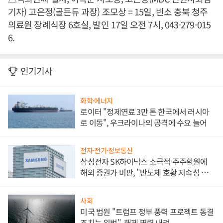
기자) 고은정(골든듀 과장) 조모상 = 15일, 빈소 충북 청주
의료원 장례식장 6호실, 발인 17일 오전 7시, 043-279-015
6.
인기기사
화학·에너지
로이터 "정제연료 3만 톤 한국에서 러시아
로 이동", 우크라이나의 공격에 수요 늘어
전자·전기·정보통신
삼성전자 SK하이닉스 소극적 주주환원에
해외 증권가 비판, "반도체 호황 지속성 의
문"
사회
미국 법원 "트럼프 정부 풍력 프로젝트 동결
조치는 위법", 해제 명령 내려