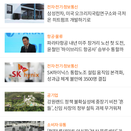
전자·전기·정보통신
삼성전자, 미국 오크리지국립연구소와 극저
온 히트펌프 개발하기로
항공·물류
파라타항공 내년 미주 장거리 노선 첫 도전,
윤철민 '하이브리드 항공사' 승부수 통할까
전자·전기·정보통신
SK하이닉스 통합노조 설립 움직임 본격화,
성과급 체계 불만에 3500명 결집
공기업
강원랜드 정책 불확실성에 중장기 비전 '흔
들', 신임 사장의 정부 설득 과제 무거워져
소비자·유통