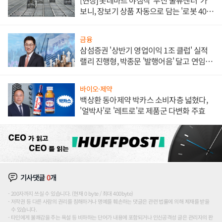
[현장] 롯데마트 야심작 '부산 물류센터' 가
보니, 장보기 상품 자동으로 담는 '로봇 400
대' 장관
금융
삼섬증권 '상반기 영업이익 1조 클럽' 실적
랠리 진행형, 박종문 '발행어음' 달고 연임 향
하나
바이오·제약
백상환 동아제약 박카스 소비자층 넓혔다,
'얼박사'로 '레트로'로 제품군 다변화 주효
기사댓글
0
개
200자까지 쓰실 수 있습니다. (현재 0 byte / 최대 400byte)
저작권 등 다른 사람의 권리를 침해하거나 명예를 훼손하는 댓글은 관련 법률에 의해 제재를 받을
수 있습니다.
타인에게 불쾌감을 주는 욕설 등 비하하는 단어가 내용에 포함되거나 인신공격성 글은 관리자의 판