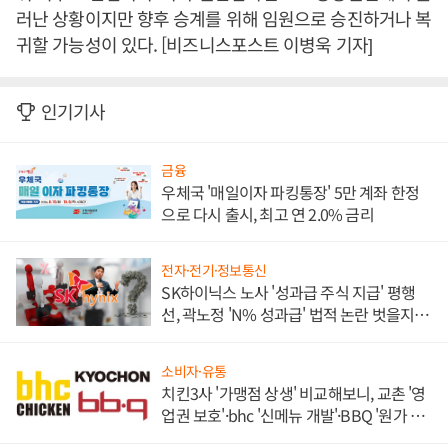
러난 상황이지만 향후 승계를 위해 임원으로 승진하거나 복
귀할 가능성이 있다. [비즈니스포스트 이병욱 기자]
인기기사
금융
우체국 '매일이자 파킹통장' 5만 계좌 한정
으로 다시 출시, 최고 연 2.0% 금리
전자·전기·정보통신
SK하이닉스 노사 '성과급 주식 지급' 평행
선, 곽노정 'N% 성과급' 법적 논란 벗을지 주
목
소비자·유통
치킨3사 '가맹점 상생' 비교해보니, 교촌 '영
업권 보호'·bhc '신메뉴 개발'·BBQ '원가 부
담'