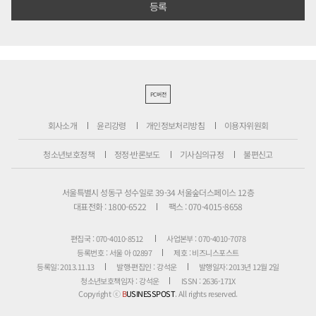
PC버전
회사소개
윤리강령
개인정보처리방침
이용자위원회
청소년보호정책
정정·반론보도
기사심의규정
불편신고
서울특별시 성동구 성수일로 39-34 서울숲더스페이스 12층
대표전화 : 1800-6522
팩스 : 070-4015-8658
편집국 : 070-4010-8512
사업본부 : 070-4010-7078
등록번호 : 서울 아 02897
제호 : 비즈니스포스트
등록일: 2013.11.13
발행·편집인 : 강석운
발행일자: 2013년 12월 2일
청소년보호책임자 : 강석운
ISSN : 2636-171X
Copyright ⓒ
B
USINESSPOST
. All rights reserved.