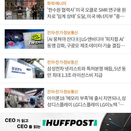
화학·에너지
'한수원 협력사' 미국 오클로 SMR 연구용 원
자로 '임계 상태' 도달, 미국 에너지부 "중요
한 이정표"
전자·전기·정보통신
[AI 뭉쳐야 산다⑧] LG·엔비디아 '피지컬 AI'
동맹 강화, 구광모 제조·데이터·기술 결집
해 종합 로보틱스 기업으로
전자·전기·정보통신
삼성전자 넷리스트와 특허분쟁 매듭, 5년 동
안 최대 1.3조 라이선스비 지급
전자·전기·정보통신
아이폰18 '메모리 부족'에 출시 지연되나, 삼
성디스플레이 LG디스플레이 LG이노텍 '탈
애플' 수익 다각화 속도