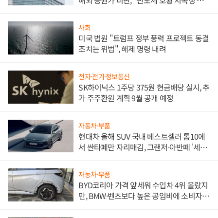
문"
사회
미국 법원 "트럼프 정부 풍력 프로젝트 동결
조치는 위법", 해제 명령 내려
전자·전기·정보통신
SK하이닉스 1주당 375원 현금배당 실시, 추
가 주주환원 계획 9월 공개 예정
자동차·부품
현대차 올해 SUV 국내 베스트셀러 톱10에
서 싼타페만 자리매김, 그랜저·아반떼 '세단
쌍끌이'로 내수 방어
자동차·부품
BYD코리아 가격 앞세워 수입차 4위 올랐지
만, BMW·벤츠보다 높은 공임비에 소비자
불만 폭발