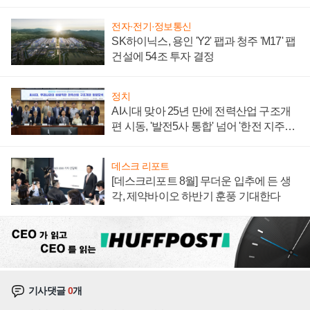
계약 체결
전자·전기·정보통신
SK하이닉스, 용인 'Y2' 팹과 청주 'M17' 팹
건설에 54조 투자 결정
정치
AI시대 맞아 25년 만에 전력산업 구조개
편 시동, '발전5사 통합' 넘어 '한전 지주사'
재편론도
데스크 리포트
[데스크리포트 8월] 무더운 입추에 든 생
각, 제약바이오 하반기 훈풍 기대한다
기사댓글
0
개