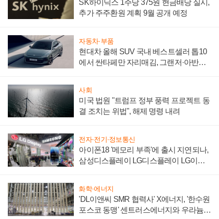
SK하이닉스 1주당 375원 현금배당 실시,
추가 주주환원 계획 9월 공개 예정
자동차·부품
현대차 올해 SUV 국내 베스트셀러 톱10
에서 싼타페만 자리매김, 그랜저·아반떼
'세단 쌍끌이'로 내수 방어
사회
미국 법원 "트럼프 정부 풍력 프로젝트 동
결 조치는 위법", 해제 명령 내려
전자·전기·정보통신
아이폰18 '메모리 부족'에 출시 지연되나,
삼성디스플레이 LG디스플레이 LG이노
텍 '탈애플' 수익 다각화 속도
화학·에너지
'DL이앤씨 SMR 협력사' X에너지, '한수원
포스코 동맹' 센트러스에너지와 우라늄