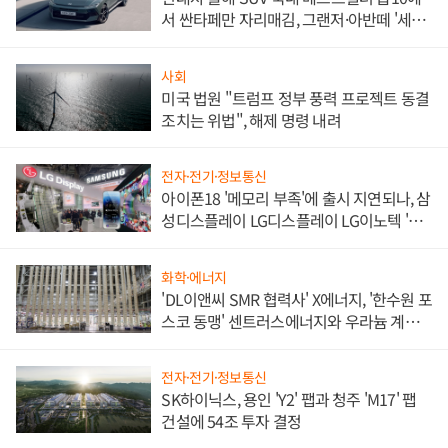
서 싼타페만 자리매김, 그랜저·아반떼 '세단
쌍끌이'로 내수 방어
사회
미국 법원 "트럼프 정부 풍력 프로젝트 동결
조치는 위법", 해제 명령 내려
전자·전기·정보통신
아이폰18 '메모리 부족'에 출시 지연되나, 삼
성디스플레이 LG디스플레이 LG이노텍 '탈
애플' 수익 다각화 속도
화학·에너지
'DL이앤씨 SMR 협력사' X에너지, '한수원 포
스코 동맹' 센트러스에너지와 우라늄 계약
체결
전자·전기·정보통신
SK하이닉스, 용인 'Y2' 팹과 청주 'M17' 팹
건설에 54조 투자 결정