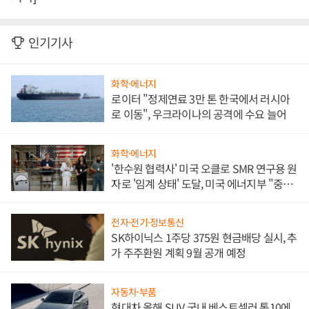
인기기사
화학·에너지
로이터 "정제연료 3만 톤 한국에서 러시아
로 이동", 우크라이나의 공격에 수요 늘어
화학·에너지
'한수원 협력사' 미국 오클로 SMR 연구용 원
자로 '임계 상태' 도달, 미국 에너지부 "중요
한 이정표"
전자·전기·정보통신
SK하이닉스 1주당 375원 현금배당 실시, 추
가 주주환원 계획 9월 공개 예정
자동차·부품
현대차 올해 SUV 국내 베스트셀러 톱10에