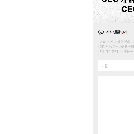
기사댓글
0
개
200자까지 쓰실 수 있습니다. (
저작권 등 다른 사람의 권리
타인에게 불쾌감을 주는 욕설