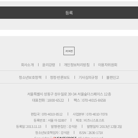
PC버전
회사소개
윤리강령
개인정보처리방침
이용자위원회
청소년보호정책
정정·반론보도
기사심의규정
불편신고
서울특별시 성동구 성수일로 39-34 서울숲더스페이스 12층
대표전화 : 1800-6522
팩스 : 070-4015-8658
편집국 : 070-4010-8512
사업본부 : 070-4010-7078
등록번호 : 서울 아 02897
제호 : 비즈니스포스트
등록일: 2013.11.13
발행·편집인 : 강석운
발행일자: 2013년 12월 2일
청소년보호책임자 : 강석운
ISSN : 2636-171X