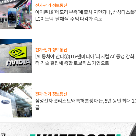
전자·전기·정보통신
아이폰18 '메모리 부족'에 출시 지연되나, 삼성디스
LG이노텍 '탈애플' 수익 다각화 속도
전자·전기·정보통신
[AI 뭉쳐야 산다⑧] LG·엔비디아 '피지컬 AI' 동맹 강
터·기술 결집해 종합 로보틱스 기업으로
전자·전기·정보통신
삼성전자 넷리스트와 특허분쟁 매듭, 5년 동안 최대 1
급