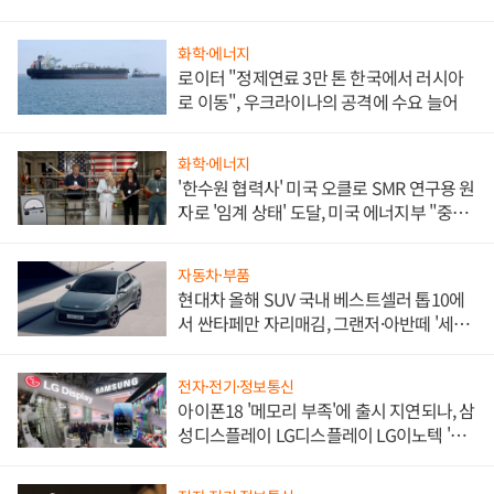
화학·에너지
로이터 "정제연료 3만 톤 한국에서 러시아
로 이동", 우크라이나의 공격에 수요 늘어
화학·에너지
'한수원 협력사' 미국 오클로 SMR 연구용 원
자로 '임계 상태' 도달, 미국 에너지부 "중요
한 이정표"
자동차·부품
현대차 올해 SUV 국내 베스트셀러 톱10에
서 싼타페만 자리매김, 그랜저·아반떼 '세단
쌍끌이'로 내수 방어
전자·전기·정보통신
아이폰18 '메모리 부족'에 출시 지연되나, 삼
성디스플레이 LG디스플레이 LG이노텍 '탈
애플' 수익 다각화 속도