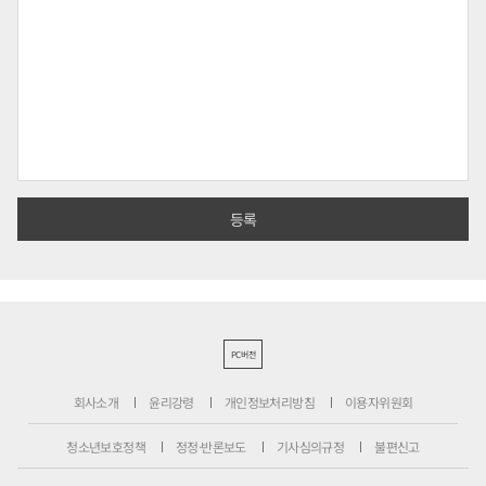
PC버전
회사소개
윤리강령
개인정보처리방침
이용자위원회
청소년보호정책
정정·반론보도
기사심의규정
불편신고