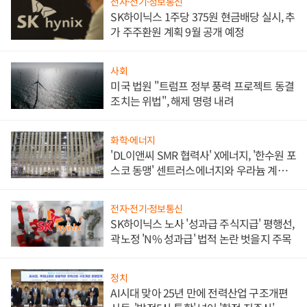
전자·전기·정보통신
SK하이닉스 1주당 375원 현금배당 실시, 추
가 주주환원 계획 9월 공개 예정
사회
미국 법원 "트럼프 정부 풍력 프로젝트 동결
조치는 위법", 해제 명령 내려
화학·에너지
'DL이앤씨 SMR 협력사' X에너지, '한수원 포
스코 동맹' 센트러스에너지와 우라늄 계약
체결
전자·전기·정보통신
SK하이닉스 노사 '성과급 주식지급' 평행선,
곽노정 'N% 성과급' 법적 논란 벗을지 주목
정치
AI시대 맞아 25년 만에 전력산업 구조개편