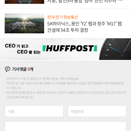
시동, '발전5사 통합' 넘어 '한전 지주사' 재편
론도
전자·전기·정보통신
SK하이닉스, 용인 'Y2' 팹과 청주 'M17' 팹
건설에 54조 투자 결정
기사댓글
0
개
200자까지 쓰실 수 있습니다. (현재 0 byte / 최대 400byte)
저작권 등 다른 사람의 권리를 침해하거나 명예를 훼손하는 댓글은 관련 법률에 의해 제재를 받을
수 있습니다.
타인에게 불쾌감을 주는 욕설 등 비하하는 단어가 내용에 포함되거나 인신공격성 글은 관리자의 판
단에 의해 삭제 합니다.